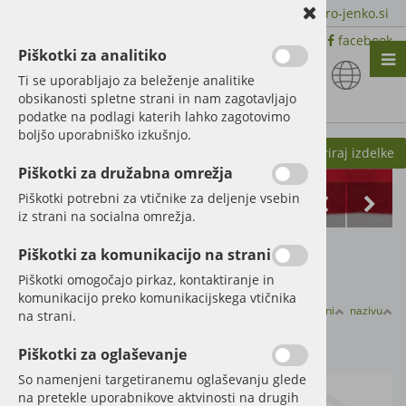
+386 51 600 588 | +386 41 398 002 |
info@agro-jenko.si
|
Trgovina:
Virmaše 41, 4220 Škofja Loka |
facebook
Piškotki za analitiko
Nazaj en nivo
Nazaj en nivo
Nazaj en nivo
Ti se uporabljajo za beleženje analitike
obsikanosti spletne strani in nam zagotavljajo
Vrsta 1
Vrsta 1
Vrsta 1
podatke na podlagi katerih lahko zagotovimo
boljšo uporabniško izkušnjo.
Vrsta 2
Vrsta 2
Vrsta 2
Kategorije izdelkov
Filtriraj izdelke
Piškotki za družabna omrežja
Vrsta 3
Vrsta 3
Vrsta 3
Piškotki potrebni za vtičnike za deljenje vsebin
iz strani na socialna omrežja.
Domov
Igrače
Rolly Toys
Piškotki za komunikacijo na strani
Piškotki omogočajo pirkaz, kontaktiranje in
komunikacijo preko komunikacijskega vtičnika
Razvrsti po:
ceni
nazivu
na strani.
Rolly Toys
Piškotki za oglaševanje
So namenjeni targetiranemu oglaševanju glede
na pretekle uporabnikove aktvinosti na drugih