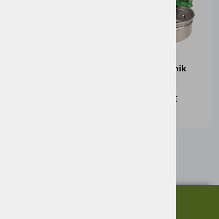
Luč za insekte
Napajalnik
60,00 €
99,00 €
O nas
Informacije