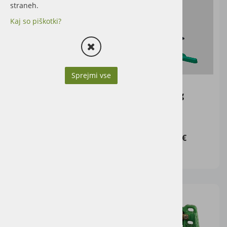
straneh.
Kaj so piškotki?
Sprejmi vse
Brusilni kamen
Vidbag
Granit
130,00 €
119,68 €