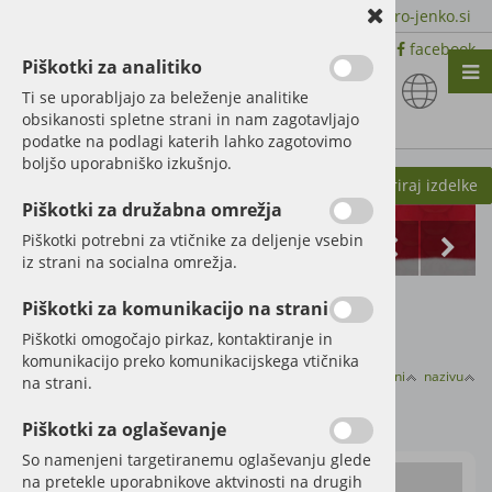
+386 51 600 588 | +386 41 398 002 |
info@agro-jenko.si
|
Trgovina:
Virmaše 41, 4220 Škofja Loka |
facebook
Piškotki za analitiko
Nazaj en nivo
Nazaj en nivo
Nazaj en nivo
Ti se uporabljajo za beleženje analitike
obsikanosti spletne strani in nam zagotavljajo
Vrsta 1
Vrsta 1
Vrsta 1
podatke na podlagi katerih lahko zagotovimo
boljšo uporabniško izkušnjo.
Vrsta 2
Vrsta 2
Vrsta 2
Kategorije izdelkov
Filtriraj izdelke
Piškotki za družabna omrežja
Vrsta 3
Vrsta 3
Vrsta 3
Piškotki potrebni za vtičnike za deljenje vsebin
iz strani na socialna omrežja.
Domov
Ostalo
Drugo
Piškotki za komunikacijo na strani
Piškotki omogočajo pirkaz, kontaktiranje in
komunikacijo preko komunikacijskega vtičnika
Razvrsti po:
ceni
nazivu
na strani.
Drugo
Piškotki za oglaševanje
So namenjeni targetiranemu oglaševanju glede
na pretekle uporabnikove aktvinosti na drugih