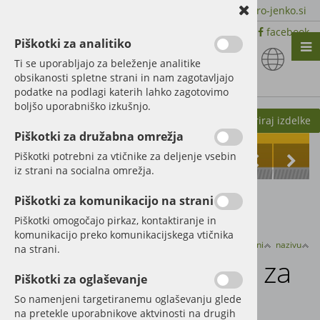
+386 51 600 588 | +386 41 398 002 |
info@agro-jenko.si
|
Trgovina:
Virmaše 41, 4220 Škofja Loka |
facebook
Piškotki za analitiko
Nazaj en nivo
Nazaj en nivo
Nazaj en nivo
Ti se uporabljajo za beleženje analitike
obsikanosti spletne strani in nam zagotavljajo
Vrsta 1
Vrsta 1
Vrsta 1
podatke na podlagi katerih lahko zagotovimo
boljšo uporabniško izkušnjo.
Vrsta 2
Vrsta 2
Vrsta 2
Kategorije izdelkov
Filtriraj izdelke
Piškotki za družabna omrežja
Vrsta 3
Vrsta 3
Vrsta 3
Piškotki potrebni za vtičnike za deljenje vsebin
iz strani na socialna omrežja.
Domov
Piškotki za komunikacijo na strani
Piškotki omogočajo pirkaz, kontaktiranje in
komunikacijo preko komunikacijskega vtičnika
Razvrsti po:
ceni
nazivu
na strani.
Mešalnice in mlini za
Piškotki za oglaševanje
So namenjeni targetiranemu oglaševanju glede
žito
na pretekle uporabnikove aktvinosti na drugih