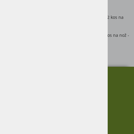
Vogel&Noot: V05493
Primerni vijak M16 X 1,5 X 55mm 12.9: 18051-1655 (2 kos na
nož - ni priloženo)
Primerna matica M16 x 1,5 mm 8.8: 18051-1016 (2 kos na nož -
ni priloženo)
Proizvajalec: kopija
O nas
Informacije
Garancija
Vračanje blaga
Virmaše 34, 4220 Škofja Loka,
Zasebnost
SLO
Informacije
+386 51 600 588
+386 41 398 002
O podjetju