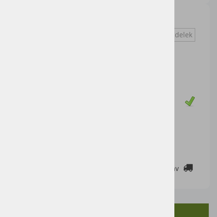
desno
Vprašaj za izdelek
Cena artikla brez DDV
10,66 €
Cena z DDV:
13,00 €
Zaloga
DODAJ V KOŠARICO
2-3 DELOVNE DNI
Cenik dostav
OPIS IZDELKA