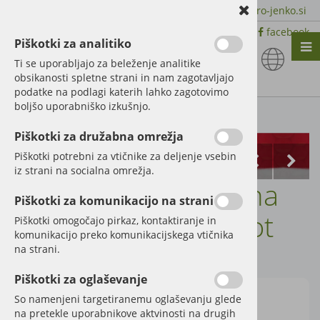
+386 51 600 588 | +386 41 398 002 |
info@agro-jenko.si
|
Trgovina:
Virmaše 41, 4220 Škofja Loka |
facebook
Piškotki za analitiko
Nazaj en nivo
Nazaj en nivo
Nazaj en nivo
Ti se uporabljajo za beleženje analitike
obsikanosti spletne strani in nam zagotavljajo
Vrsta 1
Vrsta 1
Vrsta 1
podatke na podlagi katerih lahko zagotovimo
boljšo uporabniško izkušnjo.
Vrsta 2
Vrsta 2
Vrsta 2
Kategorije izdelkov
Piškotki za družabna omrežja
Vrsta 3
Vrsta 3
Vrsta 3
Piškotki potrebni za vtičnike za deljenje vsebin
iz strani na socialna omrežja.
Nož vrtavkasta brana
Piškotki za komunikacijo na strani
Maschio, Vogel-Noot
Piškotki omogočajo pirkaz, kontaktiranje in
komunikacijo preko komunikacijskega vtičnika
na strani.
Šifra:
56030 27100210
Piškotki za oglaševanje
So namenjeni targetiranemu oglaševanju glede
na pretekle uporabnikove aktvinosti na drugih