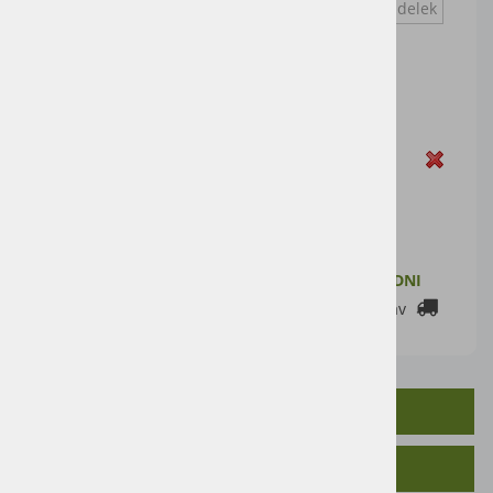
Vprašaj za izdelek
Cena artikla brez DDV
49,18 €
Cena z DDV:
60,00 €
Zaloga
DODAJ V KOŠARICO
ZALOGA PRI DOBAVITELJU: 2-7 DELOVNIH DNI
Cenik dostav
OPIS IZDELKA
SORODNI IZDELKI