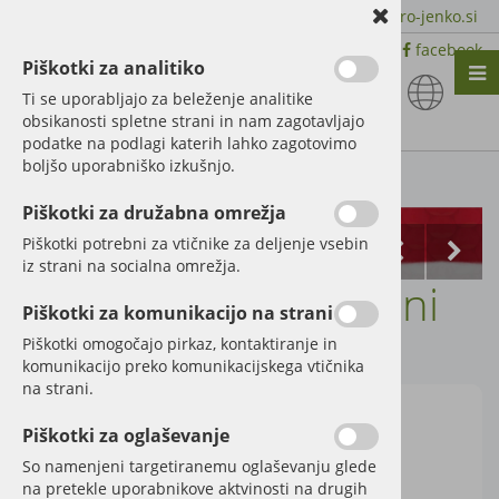
+386 51 600 588 | +386 41 398 002 |
info@agro-jenko.si
|
Trgovina:
Virmaše 41, 4220 Škofja Loka |
facebook
Piškotki za analitiko
Nazaj en nivo
Nazaj en nivo
Nazaj en nivo
Ti se uporabljajo za beleženje analitike
obsikanosti spletne strani in nam zagotavljajo
Vrsta 1
Vrsta 1
Vrsta 1
podatke na podlagi katerih lahko zagotovimo
boljšo uporabniško izkušnjo.
Vrsta 2
Vrsta 2
Vrsta 2
Kategorije izdelkov
Piškotki za družabna omrežja
Vrsta 3
Vrsta 3
Vrsta 3
Piškotki potrebni za vtičnike za deljenje vsebin
iz strani na socialna omrežja.
Lemež Lemken desni
Piškotki za komunikacijo na strani
Šifra:
3352020
Piškotki omogočajo pirkaz, kontaktiranje in
komunikacijo preko komunikacijskega vtičnika
na strani.
Piškotki za oglaševanje
So namenjeni targetiranemu oglaševanju glede
na pretekle uporabnikove aktvinosti na drugih