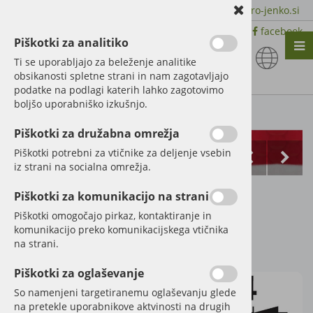
+386 51 600 588 | +386 41 398 002 |
info@agro-jenko.si
|
Trgovina:
Virmaše 41, 4220 Škofja Loka |
facebook
Piškotki za analitiko
Nazaj en nivo
Nazaj en nivo
Nazaj en nivo
Ti se uporabljajo za beleženje analitike
obsikanosti spletne strani in nam zagotavljajo
Vrsta 1
Vrsta 1
Vrsta 1
podatke na podlagi katerih lahko zagotovimo
boljšo uporabniško izkušnjo.
Vrsta 2
Vrsta 2
Vrsta 2
Kategorije izdelkov
Piškotki za družabna omrežja
Vrsta 3
Vrsta 3
Vrsta 3
Piškotki potrebni za vtičnike za deljenje vsebin
iz strani na socialna omrežja.
Klince kosilnica
Piškotki za komunikacijo na strani
Pottinger
Piškotki omogočajo pirkaz, kontaktiranje in
komunikacijo preko komunikacijskega vtičnika
na strani.
Šifra:
525434977
Piškotki za oglaševanje
So namenjeni targetiranemu oglaševanju glede
na pretekle uporabnikove aktvinosti na drugih