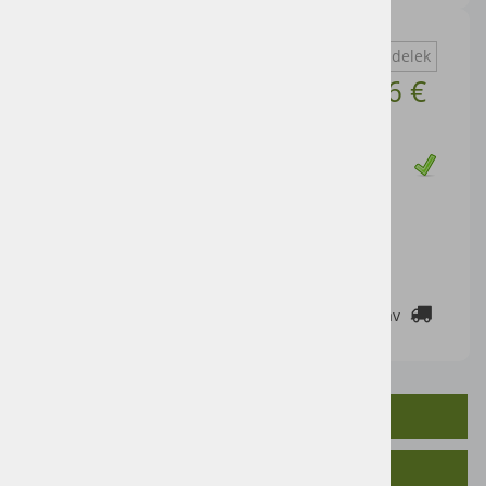
Vprašaj za izdelek
Cena artikla brez DDV
1,56 €
Cena z DDV:
1,90 €
Zaloga
DODAJ V KOŠARICO
2-3 DELOVNE DNI
Cenik dostav
OPIS IZDELKA
SORODNI IZDELKI