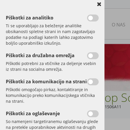
Piškotki za analitiko
NAŠA PONUDBA
O NAS
Ti se uporabljajo za beleženje analitike
obsikanosti spletne strani in nam zagotavljajo
podatke na podlagi katerih lahko zagotovimo
boljšo uporabniško izkušnjo.
RABLJENA KMETIJSKA
MEHANIZACIJA
Piškotki za družabna omrežja
Piškotki potrebni za vtičnike za deljenje vsebin
NOVA MEHANIZACIJA IN
iz strani na socialna omrežja.
PRIKLJUČKI
Piškotki za komunikacijo na strani
DELI IN DODATNA OPREMA
ZA TRAKTORJE
Piškotki omogočajo pirkaz, kontaktiranje in
Priklop 
komunikacijo preko komunikacijskega vtičnika
Elektrika in luči
na strani.
Šifra:
05311506A11
Označevalne table in nalepke
Piškotki za oglaševanje
So namenjeni targetiranemu oglaševanju glede
Hidravlika
na pretekle uporabnikove aktvinosti na drugih