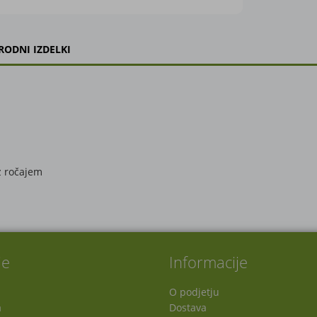
RODNI IZDELKI
 z ročajem
je
Informacije
O podjetju
a
Dostava