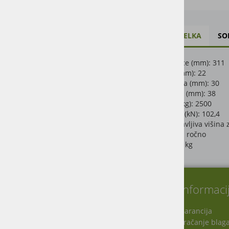
VZDRŽEVANJE
OPIS IZDELKA
SO
Širina tirnice (mm): 311
Sornik O (mm): 22
Širina vodila (mm): 30
Spojni vijak (mm): 38
Nosilnost (kg): 2500
D vrednost (kN): 102,4
Opis: Nastavljiva višina
Zaklepanje: ročno
Teža: 22,00 kg
O nas
Informaci
Garancija
Vračanje blag
Virmaše 34, 4220 Škofja Loka, SLO