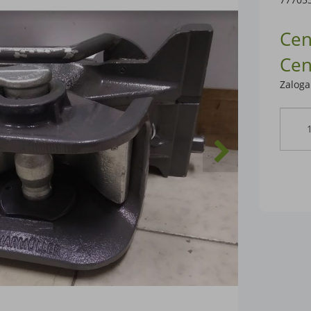
Cen
Cen
Zaloga