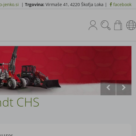
-jenko.si
|
Trgovina:
Virmaše 41, 4220 Škofja Loka |
facebook
ndt CHS
311506