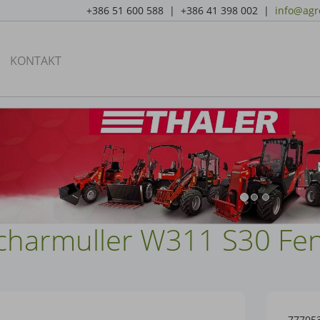
+386 51 600 588 | +386 41 398 002 |
info@agro
KONTAKT
Scharmuller W311 S30 Fe
77705