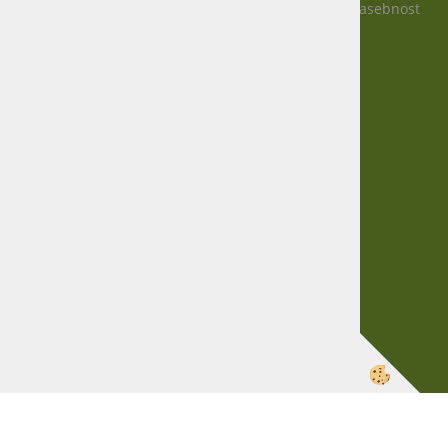
Zasebnost
+386 51 600 588
+386 41 398 002
info@agro-jenko.si