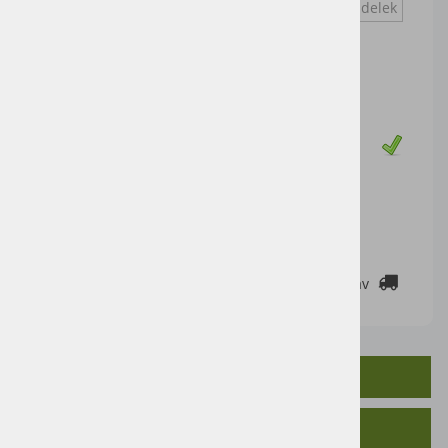
Vprašaj za izdelek
Cena artikla brez DDV
600,00 €
Cena z DDV:
732,00 €
Zaloga
DODAJ V KOŠARICO
2-3 DELOVNE DNI
Cenik dostav
OPIS IZDELKA
SORODNI IZDELKI