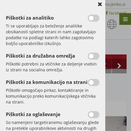
+386 51 600 588 | +386 41 398 002 |
info@agro-jenko.si
|
Trgovina:
Virmaše 41, 4220 Škofja Loka |
facebook
Piškotki za analitiko
Nazaj en nivo
Nazaj en nivo
Nazaj en nivo
Ti se uporabljajo za beleženje analitike
obsikanosti spletne strani in nam zagotavljajo
Vrsta 1
Vrsta 1
Vrsta 1
podatke na podlagi katerih lahko zagotovimo
boljšo uporabniško izkušnjo.
Vrsta 2
Vrsta 2
Vrsta 2
Kategorije izdelkov
Piškotki za družabna omrežja
Vrsta 3
Vrsta 3
Vrsta 3
Piškotki potrebni za vtičnike za deljenje vsebin
iz strani na socialna omrežja.
Glavna gred
Piškotki za komunikacijo na strani
Šifra:
38012465
Piškotki omogočajo pirkaz, kontaktiranje in
komunikacijo preko komunikacijskega vtičnika
na strani.
Piškotki za oglaševanje
So namenjeni targetiranemu oglaševanju glede
na pretekle uporabnikove aktvinosti na drugih