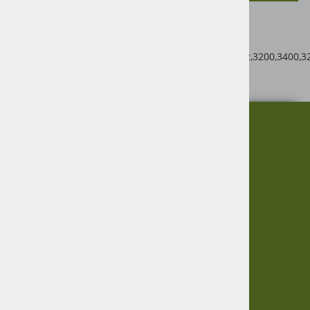
Primerjalna št: RE65224,RE20585
Primerno za John Deere
1133,1144,1155,2250,2450,2650,2850,1032,1042,1052,3200,3400,3
Tip motorja: 4.039D, 4.039T, 4.239T
O nas
Informacije
Garancija
Vračanje blaga
Virmaše 34, 4220 Škofja Loka,
Zasebnost
SLO
Informacije
+386 51 600 588
+386 41 398 002
O podjetju
Dostava
Pogoji poslovanja
info@agro-jenko.si