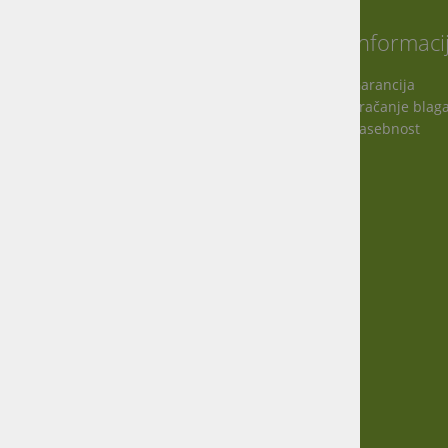
O nas
Informaci
Garancija
Vračanje blag
Virmaše 34, 4220 Škofja Loka, SLO
Zasebnost
+386 51 600 588
+386 41 398 002
info@agro-jenko.si