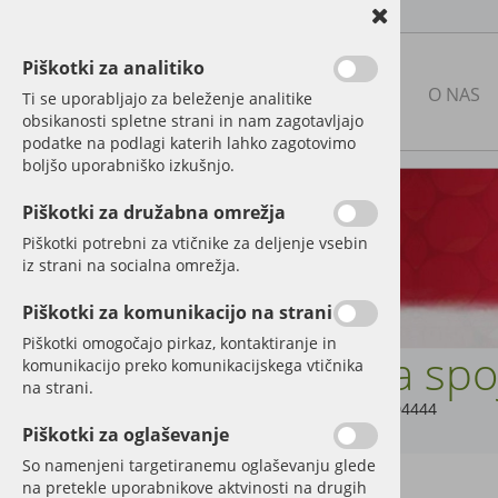
Piškotki za analitiko
NAŠA PONUDBA
O NAS
Ti se uporabljajo za beleženje analitike
obsikanosti spletne strani in nam zagotavljajo
podatke na podlagi katerih lahko zagotovimo
boljšo uporabniško izkušnjo.
RABLJENA KMETIJSKA
MEHANIZACIJA
Piškotki za družabna omrežja
Piškotki potrebni za vtičnike za deljenje vsebin
NOVA MEHANIZACIJA IN
iz strani na socialna omrežja.
PRIKLJUČKI
Piškotki za komunikacijo na strani
DELI IN DODATNA OPREMA
ZA TRAKTORJE
Piškotki omogočajo pirkaz, kontaktiranje in
Hitra spo
komunikacijo preko komunikacijskega vtičnika
Elektrika in luči
na strani.
Šifra:
86004444
Označevalne table in nalepke
Piškotki za oglaševanje
So namenjeni targetiranemu oglaševanju glede
Hidravlika
na pretekle uporabnikove aktvinosti na drugih