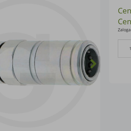
Cen
Cen
Zaloga