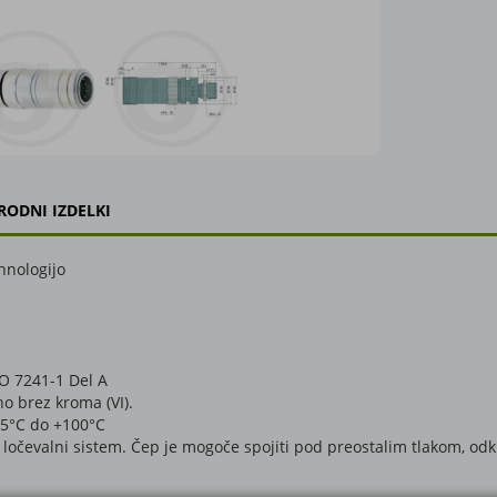
RODNI IZDELKI
hnologijo
SO 7241-1 Del A
no brez kroma (VI).
25°C do +100°C
 ločevalni sistem. Čep je mogoče spojiti pod preostalim tlakom, odk