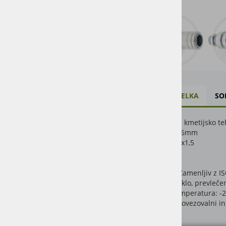
VZDRŽEVANJE
OPIS IZDELKA
SO
Uporaba za kmetijsko te
Dolžina: 136mm
Navoj: M22x1,5
DN12
Standard: Zamenljiv z I
Material: Jeklo, prevleče
Delovna temperatura: -
Push-Pull povezovalni in