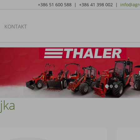
+386 51 600 588 | +386 41 398 002 |
info@agro
KONTAKT
jka