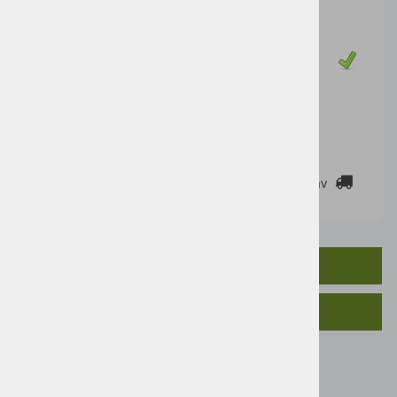
90,16 €
Cena z DDV:
110,00 €
Zaloga
DODAJ V KOŠARICO
2-3 DELOVNE DNI
Cenik dostav
OPIS IZDELKA
SORODNI IZDELKI
Nazivna napetost (V): 12
Kapaciteta (Ah): 100