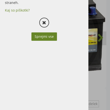
straneh.
Kaj so piškotki?
Sprejmi vse
Garancija 36 mesecev.
Vprašaj za izdelek