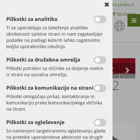
+386 51 600 588 | +386 41 398 002 |
info@agro-jenko.si
|
Trgovina:
Virmaše 41, 4220 Škofja Loka |
facebook
Piškotki za analitiko
Nazaj en nivo
Nazaj en nivo
Nazaj en nivo
Ti se uporabljajo za beleženje analitike
obsikanosti spletne strani in nam zagotavljajo
Vrsta 1
Vrsta 1
Vrsta 1
podatke na podlagi katerih lahko zagotovimo
boljšo uporabniško izkušnjo.
Vrsta 2
Vrsta 2
Vrsta 2
Kategorije izdelkov
Piškotki za družabna omrežja
Vrsta 3
Vrsta 3
Vrsta 3
Piškotki potrebni za vtičnike za deljenje vsebin
iz strani na socialna omrežja.
Akumulator 12V / 72
Piškotki za komunikacijo na strani
Ah
Piškotki omogočajo pirkaz, kontaktiranje in
komunikacijo preko komunikacijskega vtičnika
na strani.
Šifra:
58557219G
Piškotki za oglaševanje
So namenjeni targetiranemu oglaševanju glede
na pretekle uporabnikove aktvinosti na drugih