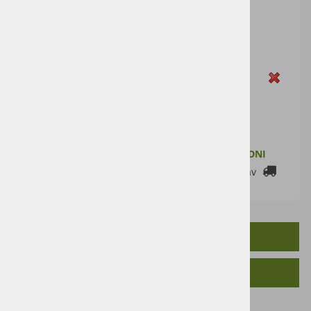
Cena artikla brez DDV
65,57 €
Cena z DDV:
80,00 €
Zaloga
DODAJ V KOŠARICO
ZALOGA PRI DOBAVITELJU: 2-7 DELOVNIH DNI
Cenik dostav
OPIS IZDELKA
SORODNI IZDELKI