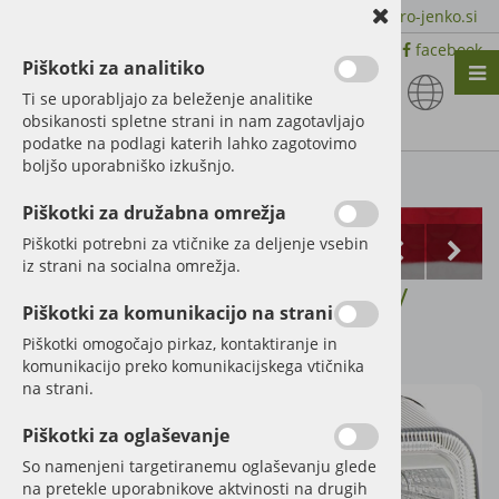
+386 51 600 588 | +386 41 398 002 |
info@agro-jenko.si
|
Trgovina:
Virmaše 41, 4220 Škofja Loka |
facebook
Piškotki za analitiko
Nazaj en nivo
Nazaj en nivo
Nazaj en nivo
Ti se uporabljajo za beleženje analitike
obsikanosti spletne strani in nam zagotavljajo
Vrsta 1
Vrsta 1
Vrsta 1
podatke na podlagi katerih lahko zagotovimo
boljšo uporabniško izkušnjo.
Vrsta 2
Vrsta 2
Vrsta 2
Kategorije izdelkov
Piškotki za družabna omrežja
Vrsta 3
Vrsta 3
Vrsta 3
Piškotki potrebni za vtičnike za deljenje vsebin
iz strani na socialna omrežja.
Luč LED zadnja 12V
Piškotki za komunikacijo na strani
Šifra:
70799155
Piškotki omogočajo pirkaz, kontaktiranje in
komunikacijo preko komunikacijskega vtičnika
na strani.
Piškotki za oglaševanje
So namenjeni targetiranemu oglaševanju glede
na pretekle uporabnikove aktvinosti na drugih