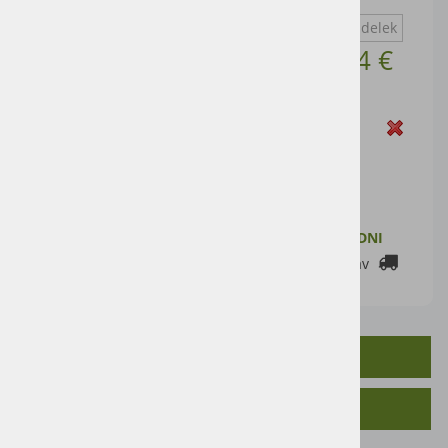
leva/desna
Vprašaj za izdelek
Cena artikla brez DDV
9,84 €
Cena z DDV:
12,00 €
Zaloga
DODAJ V KOŠARICO
ZALOGA PRI DOBAVITELJU: 2-7 DELOVNIH DNI
Cenik dostav
OPIS IZDELKA
SORODNI IZDELKI