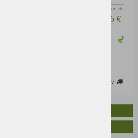
E1216
Vprašaj za izdelek
Cena artikla brez DDV
2,46 €
Cena z DDV:
3,00 €
Zaloga
DODAJ V KOŠARICO
2-3 DELOVNE DNI
Cenik dostav
OPIS IZDELKA
SORODNI IZDELKI