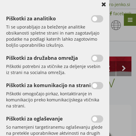
+386 51 600 588 | +386 41 398 002 |
info@agro-jenko.si
|
Trgovina:
Virmaše 41, 4220 Škofja Loka |
facebook
Piškotki za analitiko
Nazaj en nivo
Nazaj en nivo
Nazaj en nivo
Ti se uporabljajo za beleženje analitike
obsikanosti spletne strani in nam zagotavljajo
Vrsta 1
Vrsta 1
Vrsta 1
podatke na podlagi katerih lahko zagotovimo
boljšo uporabniško izkušnjo.
Vrsta 2
Vrsta 2
Vrsta 2
Kategorije izdelkov
Piškotki za družabna omrežja
Vrsta 3
Vrsta 3
Vrsta 3
Piškotki potrebni za vtičnike za deljenje vsebin
iz strani na socialna omrežja.
Vtičnica 7-polna 12V
Piškotki za komunikacijo na strani
Šifra:
50743905
Piškotki omogočajo pirkaz, kontaktiranje in
komunikacijo preko komunikacijskega vtičnika
na strani.
Piškotki za oglaševanje
So namenjeni targetiranemu oglaševanju glede
na pretekle uporabnikove aktvinosti na drugih