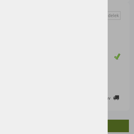
Vprašaj za izdelek
Cena artikla brez DDV
3.000,00 €
Cena z DDV:
3.660,00 €
Zaloga
DODAJ V KOŠARICO
2-3 DELOVNE DNI
Cenik dostav
OPIS IZDELKA