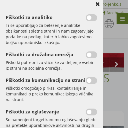
+386 51 600 588 | +386 41 398 002 |
info@agro-jenko.si
|
Trgovina:
Virmaše 41, 4220 Škofja Loka |
facebook
Piškotki za analitiko
Nazaj en nivo
Nazaj en nivo
Nazaj en nivo
Ti se uporabljajo za beleženje analitike
obsikanosti spletne strani in nam zagotavljajo
Vrsta 1
Vrsta 1
Vrsta 1
podatke na podlagi katerih lahko zagotovimo
boljšo uporabniško izkušnjo.
Vrsta 2
Vrsta 2
Vrsta 2
Kategorije izdelkov
Piškotki za družabna omrežja
Vrsta 3
Vrsta 3
Vrsta 3
Piškotki potrebni za vtičnike za deljenje vsebin
iz strani na socialna omrežja.
TRAVNIŠKA BRANA S
Piškotki za komunikacijo na strani
ČESALOM
Piškotki omogočajo pirkaz, kontaktiranje in
komunikacijo preko komunikacijskega vtičnika
na strani.
Šifra:
09024
Piškotki za oglaševanje
So namenjeni targetiranemu oglaševanju glede
na pretekle uporabnikove aktvinosti na drugih