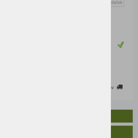
Vprašaj za izdelek
Cena artikla brez DDV
700,00 €
Cena z DDV:
854,00 €
Zaloga
DODAJ V KOŠARICO
2-3 DELOVNE DNI
Cenik dostav
OPIS IZDELKA
SORODNI IZDELKI