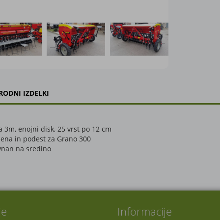
RODNI IZDELKI
 3m, enojni disk, 25 vrst po 12 cm
ena in podest za Grano 300
vnan na sredino
je
Informacije