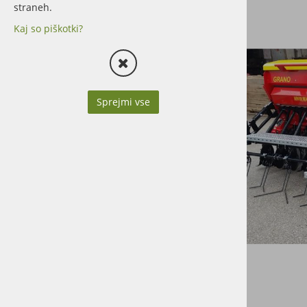
straneh.
Brane, gruberji
Kaj so piškotki?
Cambridge valji
Priključki za čelne nakladače
Sprejmi vse
Adapterji
Sejalnice
Snežni plugi
Travniške brane in česala
Uteži
Ostalo
Odjemalci silaže, platoji
DELI IN DODATNA OPREMA