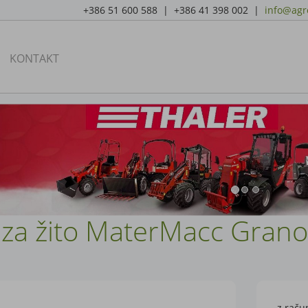
+386 51 600 588 | +386 41 398 002 |
info@agro
KONTAKT
a za žito MaterMacc Gran
z raču