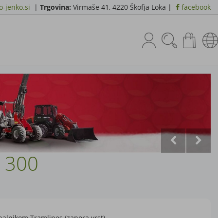
-jenko.si
|
Trgovina:
Virmaše 41, 4220 Škofja Loka |
facebook
o 300
nalnikom Tramlines (zapora vrst)