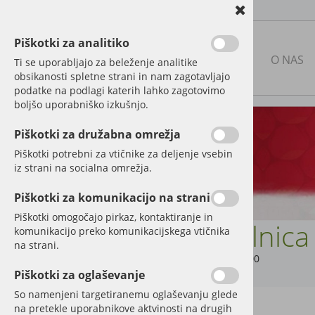
Piškotki za analitiko
NAŠA PONUDBA
O NAS
Ti se uporabljajo za beleženje analitike
obsikanosti spletne strani in nam zagotavljajo
podatke na podlagi katerih lahko zagotovimo
boljšo uporabniško izkušnjo.
RABLJENA KMETIJSKA
MEHANIZACIJA
Piškotki za družabna omrežja
Piškotki potrebni za vtičnike za deljenje vsebin
NOVA MEHANIZACIJA IN
iz strani na socialna omrežja.
PRIKLJUČKI
Piškotki za komunikacijo na strani
Thaler
Piškotki omogočajo pirkaz, kontaktiranje in
Sejalnic
Mešalnice in mlini za žito
komunikacijo preko komunikacijskega vtičnika
na strani.
Transportni polži, puhalniki
Šifra:
02100
Piškotki za oglaševanje
Pometači
So namenjeni targetiranemu oglaševanju glede
na pretekle uporabnikove aktvinosti na drugih
Lemken