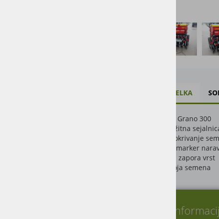
ZA TRAKTORJE
REZERVNI DELI ZA KMETIJSKE
STROJE
FOLIJA, MREŽA, VRVICA
OSTALO
OPIS IZDELKA
SO
IGRAČE
VZDRŽEVANJE
MaterMacc Grano 300
Mehanska žitna sejalnica
Brana za pokrivanje sem
Hidravlični marker nara
Elektronska zapora vrst
Senzor nivoja semena
O nas
Informaci