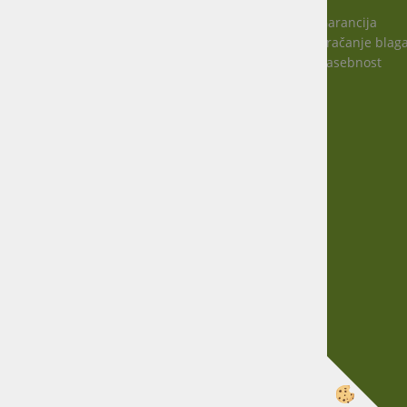
Garancija
Vračanje blag
Virmaše 34, 4220 Škofja Loka, SLO
Zasebnost
+386 51 600 588
+386 41 398 002
info@agro-jenko.si