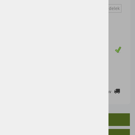
Euro vpetje, 10 špic
Vprašaj za izdelek
Cena artikla brez DDV
750,00 €
Cena z DDV:
915,00 €
Zaloga
DODAJ V KOŠARICO
2-3 DELOVNE DNI
Cenik dostav
OPIS IZDELKA