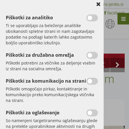
+386 51 600 588 | +386 41 398 002 |
info@agro-jenko.si
|
Trgovina:
Virmaše 41, 4220 Škofja Loka |
facebook
Piškotki za analitiko
Nazaj en nivo
Nazaj en nivo
Nazaj en nivo
Ti se uporabljajo za beleženje analitike
obsikanosti spletne strani in nam zagotavljajo
Vrsta 1
Vrsta 1
Vrsta 1
podatke na podlagi katerih lahko zagotovimo
boljšo uporabniško izkušnjo.
Vrsta 2
Vrsta 2
Vrsta 2
Kategorije izdelkov
Piškotki za družabna omrežja
Vrsta 3
Vrsta 3
Vrsta 3
Piškotki potrebni za vtičnike za deljenje vsebin
iz strani na socialna omrežja.
Vile za gnoj SVD 2,0m
Piškotki za komunikacijo na strani
Šifra:
SVD23030
Piškotki omogočajo pirkaz, kontaktiranje in
komunikacijo preko komunikacijskega vtičnika
na strani.
Piškotki za oglaševanje
So namenjeni targetiranemu oglaševanju glede
na pretekle uporabnikove aktvinosti na drugih