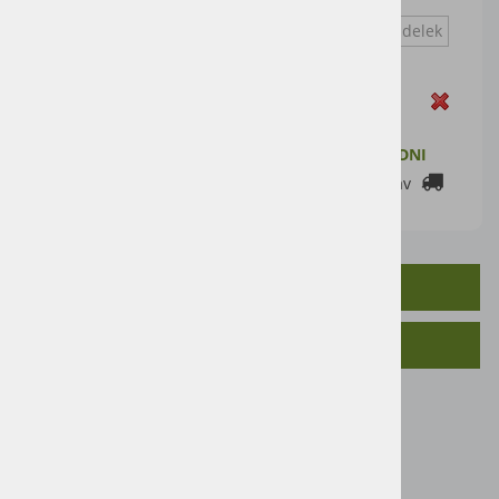
kladivar na prosti pad
Vprašaj za izdelek
Zaloga
ZALOGA PRI DOBAVITELJU: 2-7 DELOVNIH DNI
Cenik dostav
OPIS IZDELKA
SORODNI IZDELKI
Mlin za žito M-ROL na prosti pad
Motor: 7,5kW
Zmogljivost: 1-3 t/uro
Dimenzije (d*š*v): 85x77x134 cm