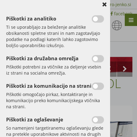
+386 51 600 588 | +386 41 398 002 |
info@agro-jenko.si
|
Trgovina:
Virmaše 41, 4220 Škofja Loka |
facebook
Piškotki za analitiko
Nazaj en nivo
Nazaj en nivo
Nazaj en nivo
Ti se uporabljajo za beleženje analitike
obsikanosti spletne strani in nam zagotavljajo
Vrsta 1
Vrsta 1
Vrsta 1
podatke na podlagi katerih lahko zagotovimo
boljšo uporabniško izkušnjo.
Vrsta 2
Vrsta 2
Vrsta 2
Kategorije izdelkov
Piškotki za družabna omrežja
Vrsta 3
Vrsta 3
Vrsta 3
Piškotki potrebni za vtičnike za deljenje vsebin
iz strani na socialna omrežja.
MLIN ZA ŽITO M-ROL
Piškotki za komunikacijo na strani
Šifra:
29062
Piškotki omogočajo pirkaz, kontaktiranje in
komunikacijo preko komunikacijskega vtičnika
na strani.
Piškotki za oglaševanje
So namenjeni targetiranemu oglaševanju glede
na pretekle uporabnikove aktvinosti na drugih