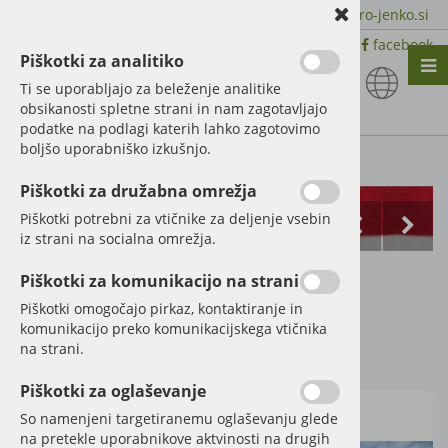
+386 51 600 588 | +386 41 398 002 |
info@agro-jenko.si
|
Trgovina:
Virmaše 41, 4220 Škofja Loka |
facebook
Piškotki za analitiko
Nazaj en nivo
Nazaj en nivo
Nazaj en nivo
Ti se uporabljajo za beleženje analitike
obsikanosti spletne strani in nam zagotavljajo
Vrsta 1
Vrsta 1
Vrsta 1
podatke na podlagi katerih lahko zagotovimo
boljšo uporabniško izkušnjo.
Vrsta 2
Vrsta 2
Vrsta 2
Kategorije izdelkov
Piškotki za družabna omrežja
Vrsta 3
Vrsta 3
Vrsta 3
Piškotki potrebni za vtičnike za deljenje vsebin
iz strani na socialna omrežja.
TELESKOPSKI
Piškotki za komunikacijo na strani
NAKLADAČ JCB
Piškotki omogočajo pirkaz, kontaktiranje in
komunikacijo preko komunikacijskega vtičnika
na strani.
Šifra:
07019
Piškotki za oglaševanje
So namenjeni targetiranemu oglaševanju glede
na pretekle uporabnikove aktvinosti na drugih