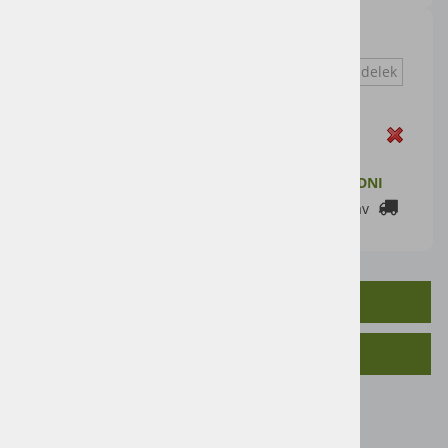
520-40 4WS
Vprašaj za izdelek
Zaloga
ZALOGA PRI DOBAVITELJU: 2-7 DELOVNIH DNI
Cenik dostav
OPIS IZDELKA
SORODNI IZDELKI
Letnik 2008
8900 delovnih ur