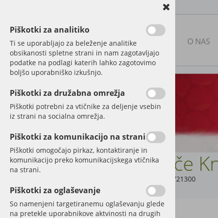
Piškotki za analitiko
NAŠA PONUDBA
O NAS
Ti se uporabljajo za beleženje analitike
obsikanosti spletne strani in nam zagotavljajo
podatke na podlagi katerih lahko zagotovimo
boljšo uporabniško izkušnjo.
RABLJENA KMETIJSKA
MEHANIZACIJA
Piškotki za družabna omrežja
Piškotki potrebni za vtičnike za deljenje vsebin
NOVA MEHANIZACIJA IN
iz strani na socialna omrežja.
PRIKLJUČKI
Piškotki za komunikacijo na strani
DELI IN DODATNA OPREMA
ZA TRAKTORJE
Piškotki omogočajo pirkaz, kontaktiranje in
Klešče K
komunikacijo preko komunikacijskega vtičnika
REZERVNI DELI ZA KMETIJSKE
na strani.
STROJE
Šifra:
TA8721300
Piškotki za oglaševanje
FOLIJA, MREŽA, VRVICA
So namenjeni targetiranemu oglaševanju glede
na pretekle uporabnikove aktvinosti na drugih