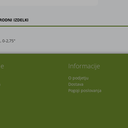
RODNI IZDELKI
 0-2,75"
je
Informacije
O podjetju
a
Dostava
Pogoji poslovanja