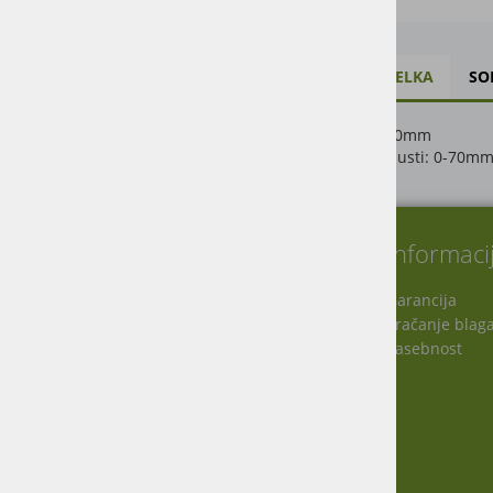
OPIS IZDELKA
SO
Dolžina: 300mm
Razpon čeljusti: 0-70mm,
O nas
Informaci
Garancija
Vračanje blag
Virmaše 34, 4220 Škofja Loka, SLO
Zasebnost
+386 51 600 588
+386 41 398 002