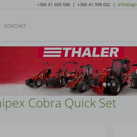
+386 51 600 588 | +386 41 398 002 |
info@agro
KONTAKT
nipex Cobra Quick Set