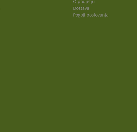
O podjetju
a
Dostava
Pogoji poslovanja