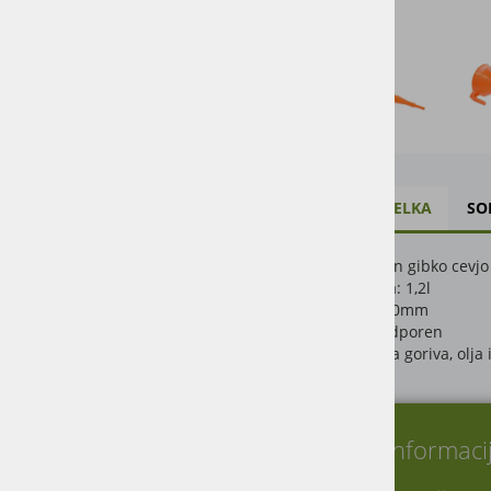
OPIS IZDELKA
SO
Lij s sitom in gibko cevjo
Prostornina: 1,2l
Premer: 160mm
Kislinsko odporen
Primeren za goriva, olja i
O nas
Informaci