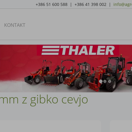
+386 51 600 588 | +386 41 398 002 |
info@agro
KONTAKT
0mm z gibko cevjo