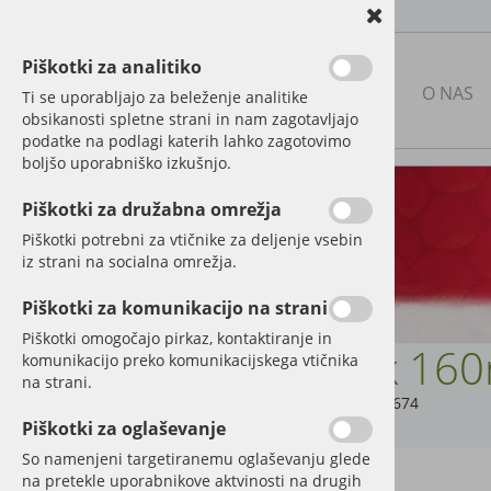
Piškotki za analitiko
NAŠA PONUDBA
O NAS
Ti se uporabljajo za beleženje analitike
obsikanosti spletne strani in nam zagotavljajo
podatke na podlagi katerih lahko zagotovimo
boljšo uporabniško izkušnjo.
RABLJENA KMETIJSKA
MEHANIZACIJA
Piškotki za družabna omrežja
Piškotki potrebni za vtičnike za deljenje vsebin
NOVA MEHANIZACIJA IN
iz strani na socialna omrežja.
PRIKLJUČKI
Piškotki za komunikacijo na strani
DELI IN DODATNA OPREMA
ZA TRAKTORJE
Piškotki omogočajo pirkaz, kontaktiranje in
Lijak 16
komunikacijo preko komunikacijskega vtičnika
REZERVNI DELI ZA KMETIJSKE
na strani.
STROJE
Šifra:
JK02674
Piškotki za oglaševanje
FOLIJA, MREŽA, VRVICA
So namenjeni targetiranemu oglaševanju glede
na pretekle uporabnikove aktvinosti na drugih