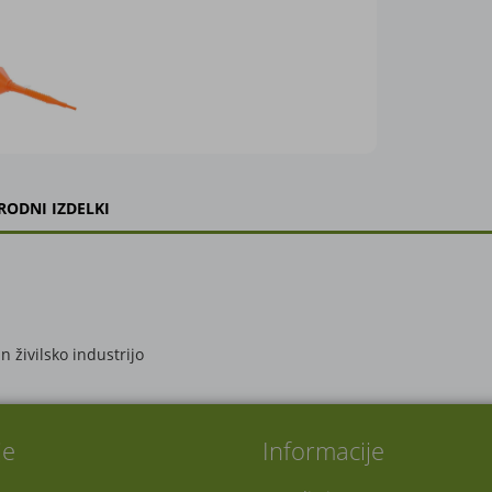
RODNI IZDELKI
n živilsko industrijo
je
Informacije