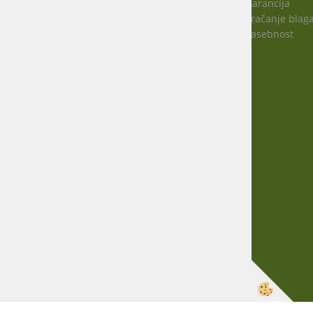
Garancija
Vračanje blag
Virmaše 34, 4220 Škofja Loka, SLO
Zasebnost
+386 51 600 588
+386 41 398 002
info@agro-jenko.si