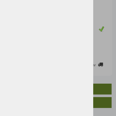
Cena artikla brez DDV
72,13 €
Cena z DDV:
88,00 €
Zaloga
DODAJ V KOŠARICO
2-3 DELOVNE DNI
Cenik dostav
OPIS IZDELKA
SORODNI IZDELKI