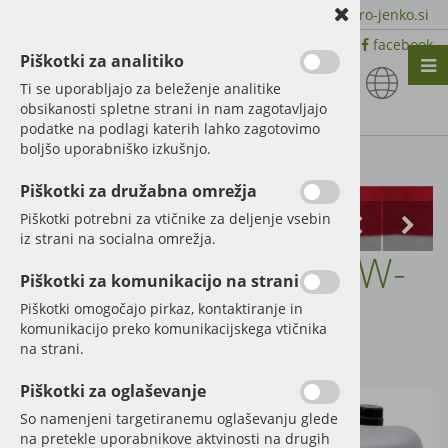
+386 51 600 588 | +386 41 398 002 |
info@agro-jenko.si
|
Trgovina:
Virmaše 41, 4220 Škofja Loka |
facebook
Piškotki za analitiko
Nazaj en nivo
Nazaj en nivo
Nazaj en nivo
Ti se uporabljajo za beleženje analitike
obsikanosti spletne strani in nam zagotavljajo
Vrsta 1
Vrsta 1
Vrsta 1
podatke na podlagi katerih lahko zagotovimo
boljšo uporabniško izkušnjo.
Vrsta 2
Vrsta 2
Vrsta 2
Kategorije izdelkov
Piškotki za družabna omrežja
Vrsta 3
Vrsta 3
Vrsta 3
Piškotki potrebni za vtičnike za deljenje vsebin
iz strani na socialna omrežja.
Univerzalno olje 10W-
Piškotki za komunikacijo na strani
30 STOU
Piškotki omogočajo pirkaz, kontaktiranje in
komunikacijo preko komunikacijskega vtičnika
na strani.
Šifra:
21010W-30 GEB20
Piškotki za oglaševanje
So namenjeni targetiranemu oglaševanju glede
na pretekle uporabnikove aktvinosti na drugih