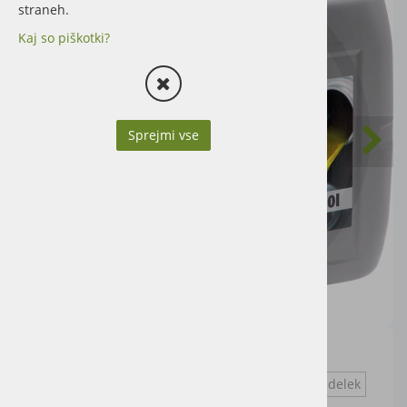
straneh.
Kaj so piškotki?
Sprejmi vse
menjalnik + hidravlika
Vprašaj za izdelek