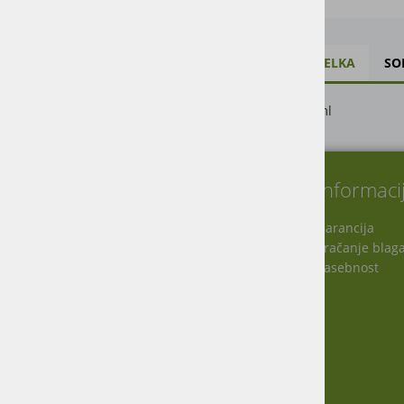
OPIS IZDELKA
SO
Spraj: 400ml
O nas
Informaci
Garancija
Vračanje blag
Virmaše 34, 4220 Škofja Loka, SLO
Zasebnost
+386 51 600 588
+386 41 398 002
info@agro-jenko.si