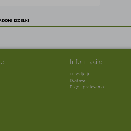
RODNI IZDELKI
je
Informacije
O podjetju
a
Dostava
Pogoji poslovanja