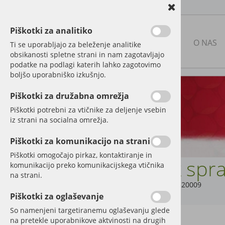
Piškotki za analitiko
NAŠA PONUDBA
O NAS
Ti se uporabljajo za beleženje analitike
obsikanosti spletne strani in nam zagotavljajo
podatke na podlagi katerih lahko zagotovimo
boljšo uporabniško izkušnjo.
RABLJENA KMETIJSKA
MEHANIZACIJA
Piškotki za družabna omrežja
Piškotki potrebni za vtičnike za deljenje vsebin
NOVA MEHANIZACIJA IN
iz strani na socialna omrežja.
PRIKLJUČKI
Piškotki za komunikacijo na strani
DELI IN DODATNA OPREMA
ZA TRAKTORJE
Piškotki omogočajo pirkaz, kontaktiranje in
Cink spr
komunikacijo preko komunikacijskega vtičnika
REZERVNI DELI ZA KMETIJSKE
na strani.
STROJE
Šifra:
320320009
Piškotki za oglaševanje
FOLIJA, MREŽA, VRVICA
So namenjeni targetiranemu oglaševanju glede
na pretekle uporabnikove aktvinosti na drugih