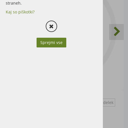
straneh.
Kaj so piškotki?
Sprejmi vse
Vprašaj za izdelek
Cena artikla brez DDV
13,93 €