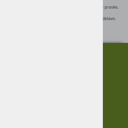
pomembnejših kmetijsko tehničnih
fabrikatov. Nopolux ni odporen le na udarce, trke in praske,
ampak je tudi izjemno obstojen proti vremenskim
vplivom in olju, čvrst in elastičen ter preprost za obdelavo.
Razpršilo 400 ml
O nas
Informacije
Garancija
Vračanje blaga
Virmaše 34, 4220 Škofja Loka,
Zasebnost
SLO
Informacije
+386 51 600 588
+386 41 398 002
O podjetju
Dostava
Pogoji poslovanja
info@agro-jenko.si