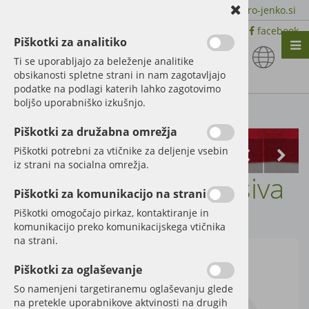
+386 51 600 588 | +386 41 398 002 |
info@agro-jenko.si
|
Trgovina:
Virmaše 41, 4220 Škofja Loka |
facebook
Piškotki za analitiko
Nazaj en nivo
Nazaj en nivo
Nazaj en nivo
Ti se uporabljajo za beleženje analitike
obsikanosti spletne strani in nam zagotavljajo
Vrsta 1
Vrsta 1
Vrsta 1
podatke na podlagi katerih lahko zagotovimo
boljšo uporabniško izkušnjo.
Vrsta 2
Vrsta 2
Vrsta 2
Kategorije izdelkov
Piškotki za družabna omrežja
Vrsta 3
Vrsta 3
Vrsta 3
Piškotki potrebni za vtičnike za deljenje vsebin
iz strani na socialna omrežja.
Spray Claas svetlo siva
Piškotki za komunikacijo na strani
Šifra:
27077061
Piškotki omogočajo pirkaz, kontaktiranje in
komunikacijo preko komunikacijskega vtičnika
na strani.
Piškotki za oglaševanje
So namenjeni targetiranemu oglaševanju glede
na pretekle uporabnikove aktvinosti na drugih