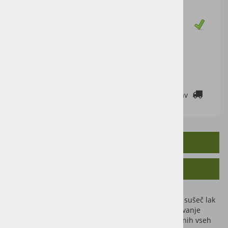
Cena z DDV:
17,00 €
Zaloga
DODAJ V KOŠARICO
2-3 DELOVNE DNI
Cenik dostav
OPIS IZDELKA
SORODNI IZDELKI
Originalni barvni toni Nopolux – visokosijajen, hitro sušeč lak
iz umetne smole izjemna kakovost in odlično prekrivanje
za vozila, vlačilce in stroje v standardnih barvnih tonih vseh