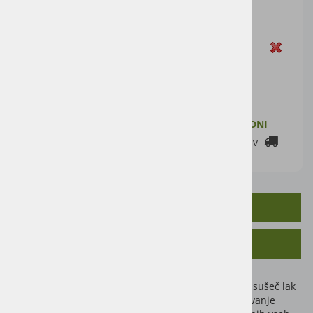
16,39 €
Cena z DDV:
20,00 €
Zaloga
DODAJ V KOŠARICO
ZALOGA PRI DOBAVITELJU: 2-7 DELOVNIH DNI
Cenik dostav
OPIS IZDELKA
SORODNI IZDELKI
Originalni barvni toni Nopolux – visokosijajen, hitro sušeč lak
iz umetne smole izjemna kakovost in odlično prekrivanje