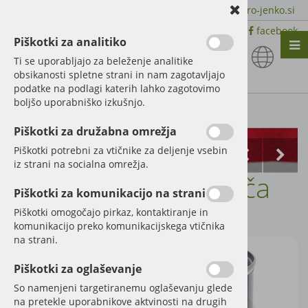
+386 51 600 588 | +386 41 398 002 |
info@agro-jenko.si
|
Trgovina:
Virmaše 41, 4220 Škofja Loka |
facebook
Piškotki za analitiko
Nazaj en nivo
Nazaj en nivo
Nazaj en nivo
Ti se uporabljajo za beleženje analitike
obsikanosti spletne strani in nam zagotavljajo
Vrsta 1
Vrsta 1
Vrsta 1
podatke na podlagi katerih lahko zagotovimo
boljšo uporabniško izkušnjo.
Vrsta 2
Vrsta 2
Vrsta 2
Kategorije izdelkov
Piškotki za družabna omrežja
Vrsta 3
Vrsta 3
Vrsta 3
Piškotki potrebni za vtičnike za deljenje vsebin
iz strani na socialna omrežja.
Barva Mengele rdeča
Piškotki za komunikacijo na strani
Šifra:
27012253
Piškotki omogočajo pirkaz, kontaktiranje in
komunikacijo preko komunikacijskega vtičnika
na strani.
Piškotki za oglaševanje
So namenjeni targetiranemu oglaševanju glede
na pretekle uporabnikove aktvinosti na drugih