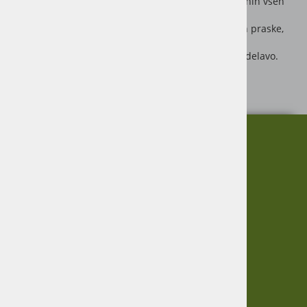
za vozila, vlačilce in stroje v standardnih barvnih tonih vseh
pomembnejših kmetijsko tehničnih
fabrikatov. Nopolux ni odporen le na udarce, trke in praske,
ampak je tudi izjemno obstojen proti vremenskim
vplivom in olju, čvrst in elastičen ter preprost za obdelavo.
Pločevinka: 1000 ml
O nas
Informacije
Garancija
Vračanje blaga
Virmaše 34, 4220 Škofja Loka,
Zasebnost
SLO
Informacije
+386 51 600 588
+386 41 398 002
O podjetju
Dostava
Pogoji poslovanja