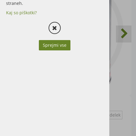
straneh.
Kaj so piškotki?
Sprejmi vse
1l
Vprašaj za izdelek
Cena artikla brez DDV