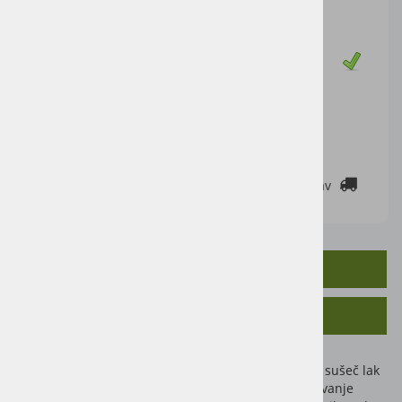
16,39 €
Cena z DDV:
20,00 €
Zaloga
DODAJ V KOŠARICO
2-3 DELOVNE DNI
Cenik dostav
OPIS IZDELKA
SORODNI IZDELKI
Originalni barvni toni Nopolux – visokosijajen, hitro sušeč lak
iz umetne smole izjemna kakovost in odlično prekrivanje