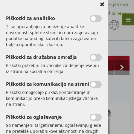
+386 51 600 588 | +386 41 398 002 |
info@agro-jenko.si
|
Trgovina:
Virmaše 41, 4220 Škofja Loka |
facebook
Piškotki za analitiko
Nazaj en nivo
Nazaj en nivo
Nazaj en nivo
Ti se uporabljajo za beleženje analitike
obsikanosti spletne strani in nam zagotavljajo
Vrsta 1
Vrsta 1
Vrsta 1
podatke na podlagi katerih lahko zagotovimo
boljšo uporabniško izkušnjo.
Vrsta 2
Vrsta 2
Vrsta 2
Kategorije izdelkov
Piškotki za družabna omrežja
Vrsta 3
Vrsta 3
Vrsta 3
Piškotki potrebni za vtičnike za deljenje vsebin
iz strani na socialna omrežja.
Barva MF rdeča
Piškotki za komunikacijo na strani
Šifra:
27012247
Piškotki omogočajo pirkaz, kontaktiranje in
komunikacijo preko komunikacijskega vtičnika
na strani.
Piškotki za oglaševanje
So namenjeni targetiranemu oglaševanju glede
na pretekle uporabnikove aktvinosti na drugih