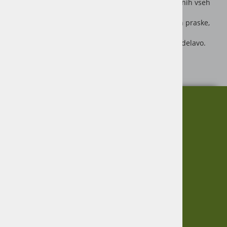
za vozila, vlačilce in stroje v standardnih barvnih tonih vseh
pomembnejših kmetijsko tehničnih
fabrikatov. Nopolux ni odporen le na udarce, trke in praske,
ampak je tudi izjemno obstojen proti vremenskim
vplivom in olju, čvrst in elastičen ter preprost za obdelavo.
Pločevinka: 1000 ml
O nas
Informacije
Garancija
Vračanje blaga
Virmaše 34, 4220 Škofja Loka,
Zasebnost
SLO
Informacije
+386 51 600 588
+386 41 398 002
O podjetju
Dostava
Pogoji poslovanja