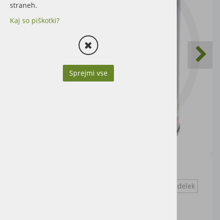
straneh.
Kaj so piškotki?
Sprejmi vse
1l
Vprašaj za izdelek
Cena artikla brez DDV