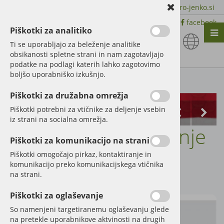
+386 51 600 588 | +386 41 398 002 |
info@agro-jenko.si
|
Trgovina:
Virmaše 41, 4220 Škofja Loka |
facebook
Piškotki za analitiko
Nazaj en nivo
Nazaj en nivo
Nazaj en nivo
Ti se uporabljajo za beleženje analitike
obsikanosti spletne strani in nam zagotavljajo
Vrsta 1
Vrsta 1
Vrsta 1
podatke na podlagi katerih lahko zagotovimo
boljšo uporabniško izkušnjo.
Vrsta 2
Vrsta 2
Vrsta 2
Kategorije izdelkov
Piškotki za družabna omrežja
Vrsta 3
Vrsta 3
Vrsta 3
Piškotki potrebni za vtičnike za deljenje vsebin
iz strani na socialna omrežja.
Podfolija za pokrivanje
Piškotki za komunikacijo na strani
silosa 6 x 50 m
Piškotki omogočajo pirkaz, kontaktiranje in
komunikacijo preko komunikacijskega vtičnika
na strani.
Šifra:
42134
Piškotki za oglaševanje
So namenjeni targetiranemu oglaševanju glede
na pretekle uporabnikove aktvinosti na drugih