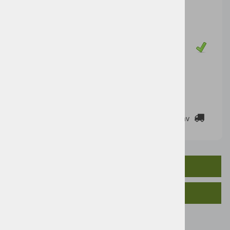
34,75 €
Cena z DDV:
42,40 €
Zaloga
DODAJ V KOŠARICO
2-3 DELOVNE DNI
Cenik dostav
OPIS IZDELKA
SORODNI IZDELKI
Kakovostna folija