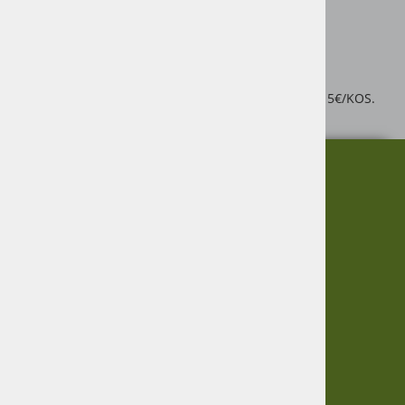
Debelina: 0,04 mm
Dimenzija: 6 x 50 m
DOSTAVA NI VKLJUČENA V CENO. CENA DOSTAVE JE 5€/KOS.
O nas
Informacije
Garancija
Vračanje blaga
Virmaše 34, 4220 Škofja Loka,
Zasebnost
SLO
Informacije
+386 51 600 588
+386 41 398 002
O podjetju
Dostava
Pogoji poslovanja
info@agro-jenko.si