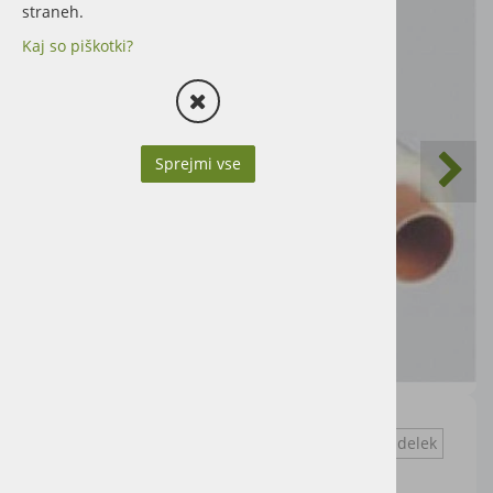
straneh.
Kaj so piškotki?
Sprejmi vse
Vprašaj za izdelek
Cena artikla brez DDV