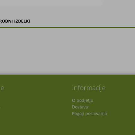
RODNI IZDELKI
je
Informacije
O podjetju
a
Dostava
Pogoji poslovanja