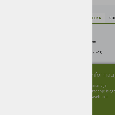
OPIS IZDELKA
SO
Tip: 400
Xpress lemon
10 kg / kpl (2 kos)
O nas
Informaci
Garancija
Vračanje blag
Virmaše 34, 4220 Škofja Loka, SLO
Zasebnost
+386 51 600 588
+386 41 398 002