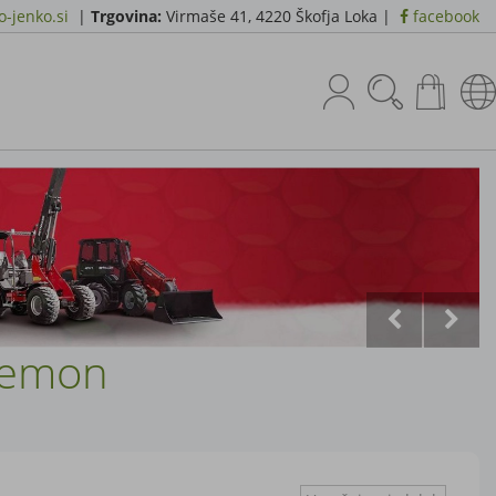
-jenko.si
|
Trgovina:
Virmaše 41, 4220 Škofja Loka |
facebook
 lemon