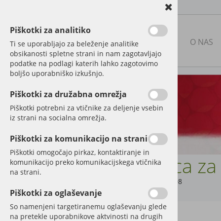
Piškotki za analitiko
NAŠA PONUDBA
O NAS
Ti se uporabljajo za beleženje analitike
obsikanosti spletne strani in nam zagotavljajo
podatke na podlagi katerih lahko zagotovimo
boljšo uporabniško izkušnjo.
RABLJENA KMETIJSKA
MEHANIZACIJA
Piškotki za družabna omrežja
Piškotki potrebni za vtičnike za deljenje vsebin
NOVA MEHANIZACIJA IN
iz strani na socialna omrežja.
PRIKLJUČKI
Piškotki za komunikacijo na strani
DELI IN DODATNA OPREMA
ZA TRAKTORJE
Piškotki omogočajo pirkaz, kontaktiranje in
Vrvica za
komunikacijo preko komunikacijskega vtičnika
REZERVNI DELI ZA KMETIJSKE
na strani.
STROJE
Šifra:
43008
Piškotki za oglaševanje
FOLIJA, MREŽA, VRVICA
So namenjeni targetiranemu oglaševanju glede
na pretekle uporabnikove aktvinosti na drugih
Baliranje