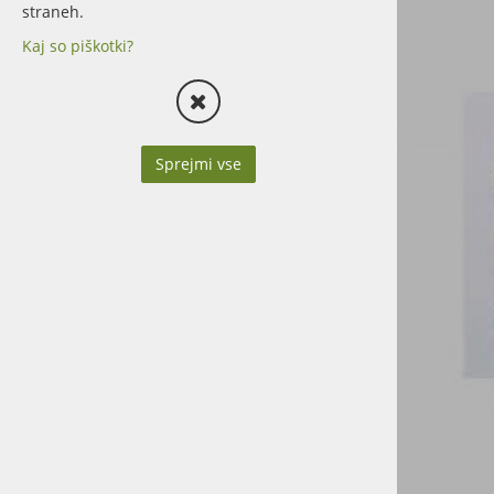
straneh.
Pokrivanje silosev
Kaj so piškotki?
OSTALO
IGRAČE
Sprejmi vse
VZDRŽEVANJE