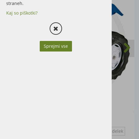
straneh.
Kaj so piškotki?
Sprejmi vse
modra
Vprašaj za izdelek