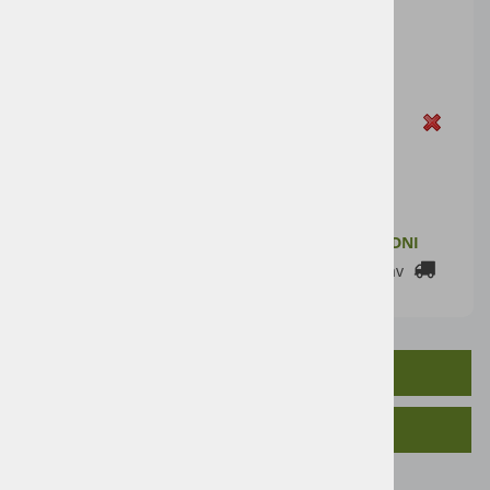
Cena artikla brez DDV
20,49 €
Cena z DDV:
25,00 €
Zaloga
DODAJ V KOŠARICO
ZALOGA PRI DOBAVITELJU: 2-7 DELOVNIH DNI
Cenik dostav
OPIS IZDELKA
SORODNI IZDELKI