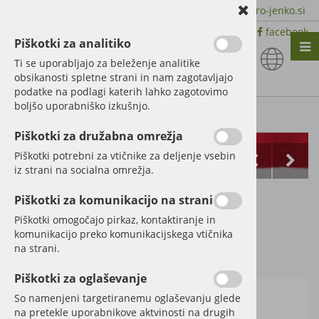
+386 51 600 588 | +386 41 398 002 |
info@agro-jenko.si
|
Trgovina:
Virmaše 41, 4220 Škofja Loka |
facebook
Piškotki za analitiko
Nazaj en nivo
Nazaj en nivo
Nazaj en nivo
Ti se uporabljajo za beleženje analitike
obsikanosti spletne strani in nam zagotavljajo
Vrsta 1
Vrsta 1
Vrsta 1
podatke na podlagi katerih lahko zagotovimo
boljšo uporabniško izkušnjo.
Vrsta 2
Vrsta 2
Vrsta 2
Kategorije izdelkov
Piškotki za družabna omrežja
Vrsta 3
Vrsta 3
Vrsta 3
Piškotki potrebni za vtičnike za deljenje vsebin
iz strani na socialna omrežja.
Rolly Toys prikolica
Piškotki za komunikacijo na strani
rollyKid
Piškotki omogočajo pirkaz, kontaktiranje in
komunikacijo preko komunikacijskega vtičnika
na strani.
Šifra:
600121762
Piškotki za oglaševanje
So namenjeni targetiranemu oglaševanju glede
na pretekle uporabnikove aktvinosti na drugih