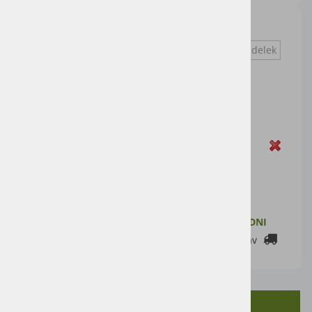
s prikolico, dirkalnikom in voznikom
Vprašaj za izdelek
Cena artikla brez DDV
71,31 €
Cena z DDV:
87,00 €
Zaloga
DODAJ V KOŠARICO
ZALOGA PRI DOBAVITELJU: 2-7 DELOVNIH DNI
Cenik dostav
OPIS IZDELKA