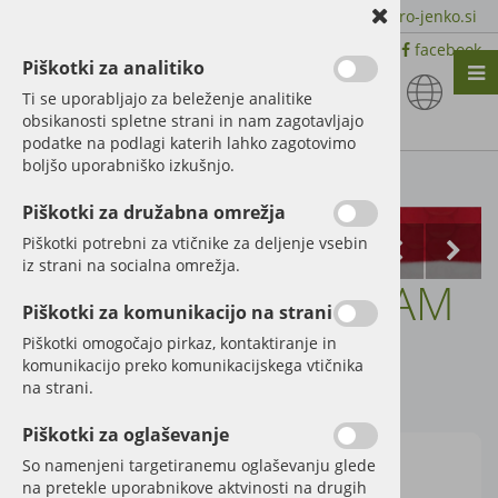
+386 51 600 588 | +386 41 398 002 |
info@agro-jenko.si
|
Trgovina:
Virmaše 41, 4220 Škofja Loka |
facebook
Piškotki za analitiko
Nazaj en nivo
Nazaj en nivo
Nazaj en nivo
Ti se uporabljajo za beleženje analitike
obsikanosti spletne strani in nam zagotavljajo
Vrsta 1
Vrsta 1
Vrsta 1
podatke na podlagi katerih lahko zagotovimo
boljšo uporabniško izkušnjo.
Vrsta 2
Vrsta 2
Vrsta 2
Kategorije izdelkov
Piškotki za družabna omrežja
Vrsta 3
Vrsta 3
Vrsta 3
Piškotki potrebni za vtičnike za deljenje vsebin
iz strani na socialna omrežja.
Bruder avtovleka RAM
Piškotki za komunikacijo na strani
2500
Piškotki omogočajo pirkaz, kontaktiranje in
komunikacijo preko komunikacijskega vtičnika
na strani.
Šifra:
60002504
Piškotki za oglaševanje
So namenjeni targetiranemu oglaševanju glede
na pretekle uporabnikove aktvinosti na drugih