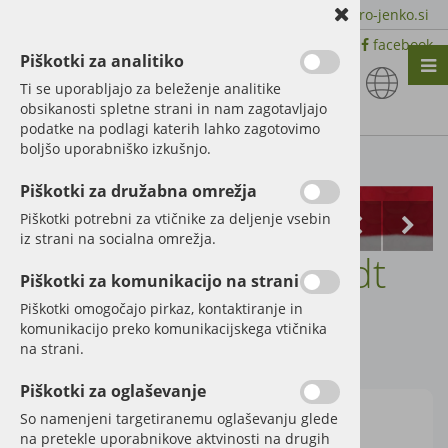
+386 51 600 588 | +386 41 398 002 |
info@agro-jenko.si
|
Trgovina:
Virmaše 41, 4220 Škofja Loka |
facebook
Piškotki za analitiko
Nazaj en nivo
Nazaj en nivo
Nazaj en nivo
Ti se uporabljajo za beleženje analitike
obsikanosti spletne strani in nam zagotavljajo
Vrsta 1
Vrsta 1
Vrsta 1
podatke na podlagi katerih lahko zagotovimo
boljšo uporabniško izkušnjo.
Vrsta 2
Vrsta 2
Vrsta 2
Kategorije izdelkov
Piškotki za družabna omrežja
Vrsta 3
Vrsta 3
Vrsta 3
Piškotki potrebni za vtičnike za deljenje vsebin
iz strani na socialna omrežja.
Bruder traktor Fendt
Piškotki za komunikacijo na strani
211 Vario
Piškotki omogočajo pirkaz, kontaktiranje in
komunikacijo preko komunikacijskega vtičnika
na strani.
Šifra:
60002182
Piškotki za oglaševanje
So namenjeni targetiranemu oglaševanju glede
na pretekle uporabnikove aktvinosti na drugih