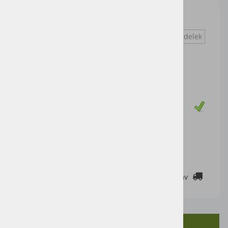
z nakladačem in prikolico
Vprašaj za izdelek
Cena artikla brez DDV
29,51 €
Cena z DDV:
36,00 €
Zaloga
DODAJ V KOŠARICO
2-3 DELOVNE DNI
Cenik dostav
OPIS IZDELKA