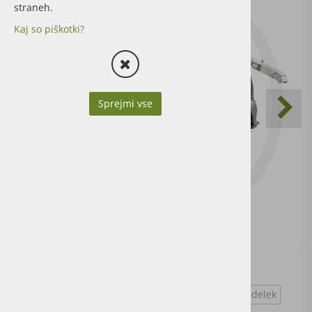
straneh.
Kaj so piškotki?
Sprejmi vse
Jaguar 980
Vprašaj za izdelek