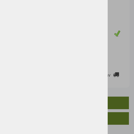
Cena artikla brez DDV
52,38 €
Cena z DDV:
63,90 €
Zaloga
DODAJ V KOŠARICO
2-3 DELOVNE DNI
Cenik dostav
OPIS IZDELKA
SORODNI IZDELKI