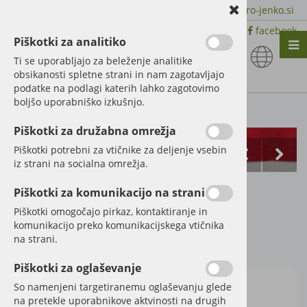
+386 51 600 588 | +386 41 398 002 |
info@agro-jenko.si
|
Trgovina:
Virmaše 41, 4220 Škofja Loka |
facebook
Piškotki za analitiko
Nazaj en nivo
Nazaj en nivo
Nazaj en nivo
Ti se uporabljajo za beleženje analitike
obsikanosti spletne strani in nam zagotavljajo
Vrsta 1
Vrsta 1
Vrsta 1
podatke na podlagi katerih lahko zagotovimo
boljšo uporabniško izkušnjo.
Vrsta 2
Vrsta 2
Vrsta 2
Kategorije izdelkov
Piškotki za družabna omrežja
Vrsta 3
Vrsta 3
Vrsta 3
Piškotki potrebni za vtičnike za deljenje vsebin
iz strani na socialna omrežja.
Bruder kombajn za
Piškotki za komunikacijo na strani
koruzo Claas
Piškotki omogočajo pirkaz, kontaktiranje in
komunikacijo preko komunikacijskega vtičnika
na strani.
Šifra:
60002134
Piškotki za oglaševanje
So namenjeni targetiranemu oglaševanju glede
na pretekle uporabnikove aktvinosti na drugih