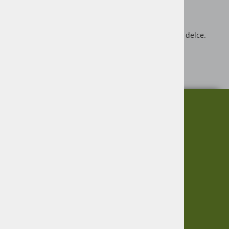
Velikost 513x445x231mm
Razmerje 1:16
Primerno za starost 3+
Ni primerno za starost do 3 let, ker vsebuje majhne delce.
Proizvajalec igrače: Bruder
https://youtu.be/iB_Z2bt3aeQ
O nas
Informacije
Garancija
Vračanje blaga
Virmaše 34, 4220 Škofja Loka,
Zasebnost
SLO
Informacije
+386 51 600 588
+386 41 398 002
O podjetju
Dostava
Pogoji poslovanja