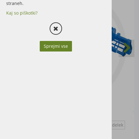
straneh.
Kaj so piškotki?
Sprejmi vse
Vprašaj za izdelek
Cena artikla brez DDV