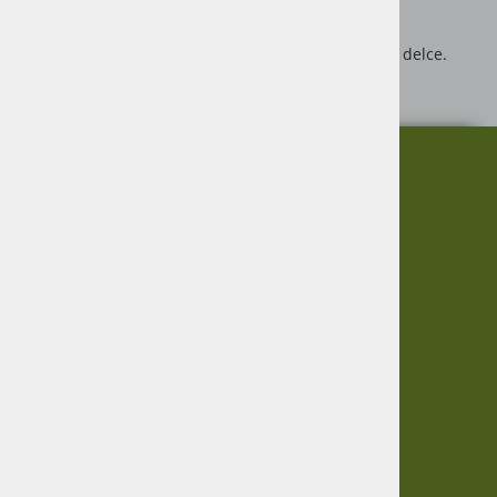
Razmerje 1:16
Primerno za starost 3+
Ni primerno za starost do 3 let, ker vsebuje majhne delce.
Proizvajalec igrače: Bruder
O nas
Informacije
Garancija
Vračanje blaga
Virmaše 34, 4220 Škofja Loka,
Zasebnost
SLO
Informacije
+386 51 600 588
+386 41 398 002
O podjetju
Dostava
Pogoji poslovanja
info@agro-jenko.si
Sledite nam