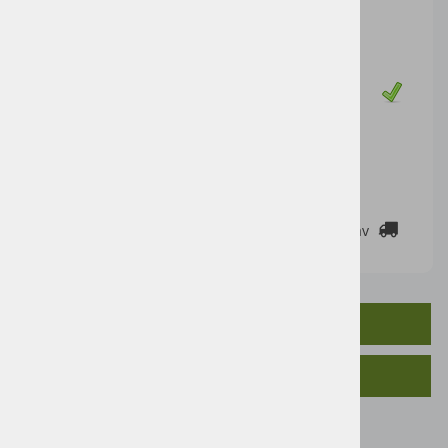
10,33 €
Cena z DDV:
12,60 €
Zaloga
DODAJ V KOŠARICO
2-3 DELOVNE DNI
Cenik dostav
OPIS IZDELKA
SORODNI IZDELKI
Velikost 210x200x120mm