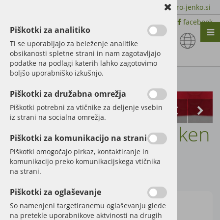
+386 51 600 588 | +386 41 398 002 |
info@agro-jenko.si
|
Trgovina:
Virmaše 41, 4220 Škofja Loka |
facebook
Piškotki za analitiko
Nazaj en nivo
Nazaj en nivo
Nazaj en nivo
Ti se uporabljajo za beleženje analitike
obsikanosti spletne strani in nam zagotavljajo
Vrsta 1
Vrsta 1
Vrsta 1
podatke na podlagi katerih lahko zagotovimo
boljšo uporabniško izkušnjo.
Vrsta 2
Vrsta 2
Vrsta 2
Kategorije izdelkov
Piškotki za družabna omrežja
Vrsta 3
Vrsta 3
Vrsta 3
Piškotki potrebni za vtičnike za deljenje vsebin
iz strani na socialna omrežja.
Bruder gruber Lemken
Piškotki za komunikacijo na strani
Smaragd
Piškotki omogočajo pirkaz, kontaktiranje in
komunikacijo preko komunikacijskega vtičnika
na strani.
Šifra:
60002329
Piškotki za oglaševanje
So namenjeni targetiranemu oglaševanju glede
na pretekle uporabnikove aktvinosti na drugih