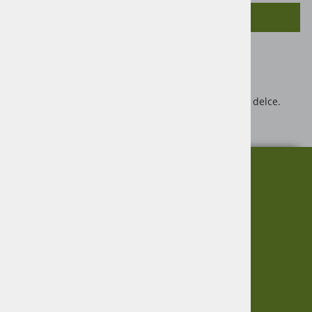
SORODNI IZDELKI
Velikost 670x165x175mm
Razmerje 1:16
Primerno za starost 3+
Ni primerno za starost do 3 let, ker vsebuje majhne delce.
Proizvajalec igrače: Bruder
O nas
Informacije
Garancija
Vračanje blaga
Virmaše 34, 4220 Škofja Loka,
Zasebnost
SLO
Informacije
+386 51 600 588
+386 41 398 002
O podjetju