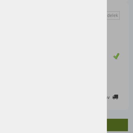
Vprašaj za izdelek
Cena artikla brez DDV
36,15 €
Cena z DDV:
44,10 €
Zaloga
DODAJ V KOŠARICO
2-3 DELOVNE DNI
Cenik dostav
OPIS IZDELKA