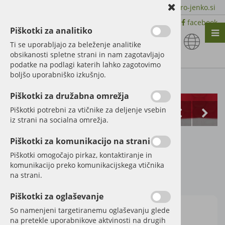
+386 51 600 588 | +386 41 398 002 |
info@agro-jenko.si
|
Trgovina:
Virmaše 41, 4220 Škofja Loka |
facebook
Piškotki za analitiko
Nazaj en nivo
Nazaj en nivo
Nazaj en nivo
Ti se uporabljajo za beleženje analitike
obsikanosti spletne strani in nam zagotavljajo
Vrsta 1
Vrsta 1
Vrsta 1
podatke na podlagi katerih lahko zagotovimo
boljšo uporabniško izkušnjo.
Vrsta 2
Vrsta 2
Vrsta 2
Kategorije izdelkov
Piškotki za družabna omrežja
Vrsta 3
Vrsta 3
Vrsta 3
Piškotki potrebni za vtičnike za deljenje vsebin
iz strani na socialna omrežja.
Bruder traktor MF
Piškotki za komunikacijo na strani
7480 s prikolico
Piškotki omogočajo pirkaz, kontaktiranje in
komunikacijo preko komunikacijskega vtičnika
na strani.
Šifra:
60002045
Piškotki za oglaševanje
So namenjeni targetiranemu oglaševanju glede
na pretekle uporabnikove aktvinosti na drugih