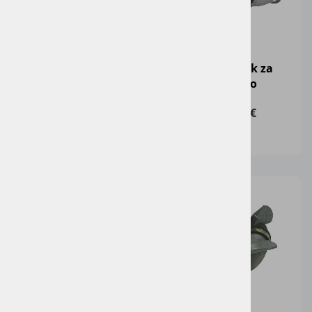
Hidravlični cilinder
Razdelilnik za
cisterno
140,00 €
120,00 €