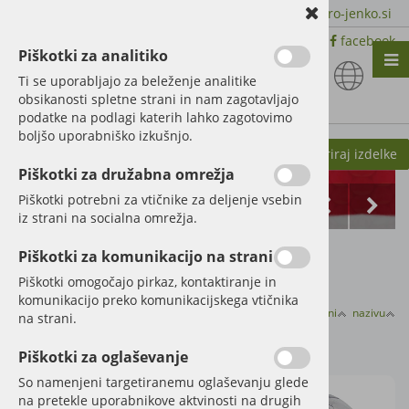
+386 51 600 588 | +386 41 398 002 |
info@agro-jenko.si
|
Trgovina:
Virmaše 41, 4220 Škofja Loka |
facebook
Piškotki za analitiko
Nazaj en nivo
Nazaj en nivo
Nazaj en nivo
Ti se uporabljajo za beleženje analitike
obsikanosti spletne strani in nam zagotavljajo
Vrsta 1
Vrsta 1
Vrsta 1
podatke na podlagi katerih lahko zagotovimo
boljšo uporabniško izkušnjo.
Vrsta 2
Vrsta 2
Vrsta 2
Kategorije izdelkov
Filtriraj izdelke
Piškotki za družabna omrežja
Vrsta 3
Vrsta 3
Vrsta 3
Piškotki potrebni za vtičnike za deljenje vsebin
iz strani na socialna omrežja.
Domov
Rezervni deli za kmetijske stroje
Cisterne
Piškotki za komunikacijo na strani
Piškotki omogočajo pirkaz, kontaktiranje in
komunikacijo preko komunikacijskega vtičnika
Razvrsti po:
ceni
nazivu
na strani.
Cisterne
Piškotki za oglaševanje
So namenjeni targetiranemu oglaševanju glede
na pretekle uporabnikove aktvinosti na drugih