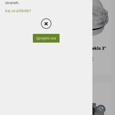
straneh.
Kaj so piškotki?
Sprejmi vse
Turbopolnilnik 6"
Kontrolno steklo 3"
3.294,00 €
12,00 €