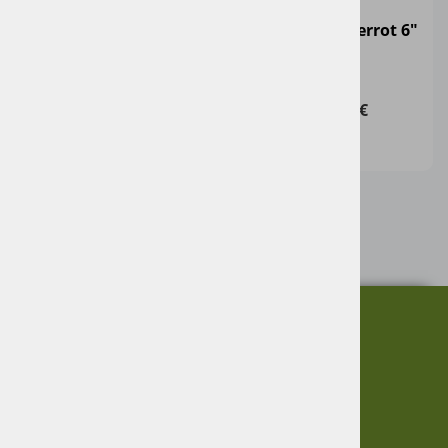
Ventil 6"
Razdelilnik Perrot 6"
6000073
ženski
220,00 €
359,00 €
O nas
Informacije
Garancija
Vračanje blaga
Virmaše 34, 4220 Škofja Loka,
Zasebnost
SLO