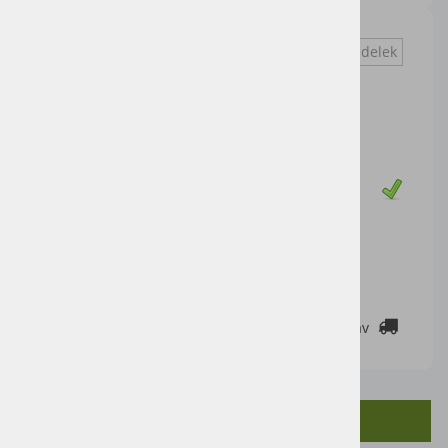
Vprašaj za izdelek
Cena artikla brez DDV
24,59 €
Cena z DDV:
30,00 €
Zaloga
DODAJ V KOŠARICO
2-3 DELOVNE DNI
Cenik dostav
SORODNI IZDELKI