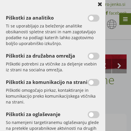
+386 51 600 588 | +386 41 398 002 |
info@agro-jenko.si
|
Trgovina:
Virmaše 41, 4220 Škofja Loka |
facebook
Piškotki za analitiko
Nazaj en nivo
Nazaj en nivo
Nazaj en nivo
Ti se uporabljajo za beleženje analitike
obsikanosti spletne strani in nam zagotavljajo
Vrsta 1
Vrsta 1
Vrsta 1
podatke na podlagi katerih lahko zagotovimo
boljšo uporabniško izkušnjo.
Vrsta 2
Vrsta 2
Vrsta 2
Kategorije izdelkov
Piškotki za družabna omrežja
Vrsta 3
Vrsta 3
Vrsta 3
Piškotki potrebni za vtičnike za deljenje vsebin
iz strani na socialna omrežja.
Nož vrtavkaste brane
Piškotki za komunikacijo na strani
Amazone
Piškotki omogočajo pirkaz, kontaktiranje in
komunikacijo preko komunikacijskega vtičnika
na strani.
Šifra:
954427
Piškotki za oglaševanje
So namenjeni targetiranemu oglaševanju glede
na pretekle uporabnikove aktvinosti na drugih