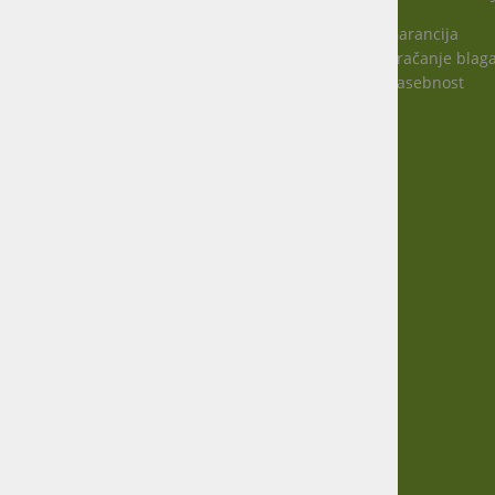
Garancija
Vračanje blag
Virmaše 34, 4220 Škofja Loka, SLO
Zasebnost
+386 51 600 588
+386 41 398 002
info@agro-jenko.si