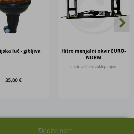
jska luč - gibljiva
Hitro menjalni okvir EURO-
NORM
s hidravličnim zaklepanjem
35,00 €
Sledite nam