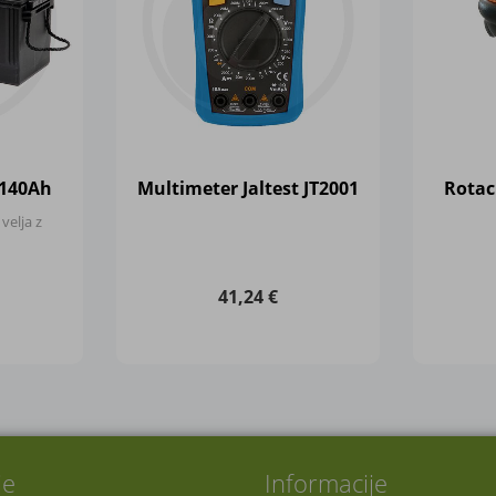
 140Ah
Multimeter Jaltest JT2001
Rotaci
velja z
41,24 €
je
Informacije