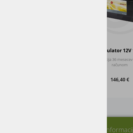
Akumulator 12V
Garancija 36 mesecev 
računom
146,40 €
O nas
Informaci