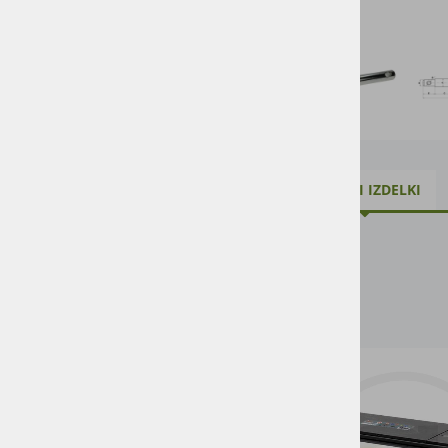
VZDRŽEVANJE
SORODNI IZDELKI