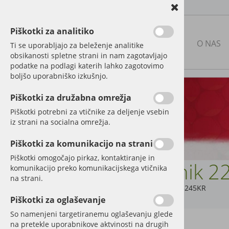
Piškotki za analitiko
NAŠA PONUDBA
O NAS
Ti se uporabljajo za beleženje analitike
obsikanosti spletne strani in nam zagotavljajo
podatke na podlagi katerih lahko zagotovimo
boljšo uporabniško izkušnjo.
RABLJENA KMETIJSKA
MEHANIZACIJA
Piškotki za družabna omrežja
Piškotki potrebni za vtičnike za deljenje vsebin
NOVA MEHANIZACIJA IN
iz strani na socialna omrežja.
PRIKLJUČKI
Piškotki za komunikacijo na strani
DELI IN DODATNA OPREMA
ZA TRAKTORJE
Piškotki omogočajo pirkaz, kontaktiranje in
Sornik 
komunikacijo preko komunikacijskega vtičnika
Elektrika in luči
na strani.
Šifra:
Z328245KR
Označevalne table in nalepke
Piškotki za oglaševanje
So namenjeni targetiranemu oglaševanju glede
Hidravlika
na pretekle uporabnikove aktvinosti na drugih