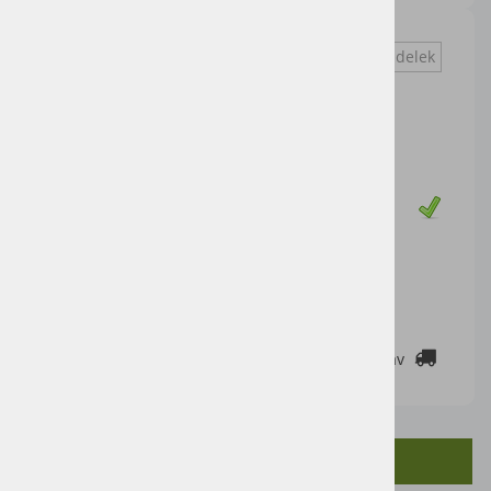
Vprašaj za izdelek
Cena artikla brez DDV
250,00 €
Cena z DDV:
305,00 €
Zaloga
DODAJ V KOŠARICO
2-3 DELOVNE DNI
Cenik dostav
OPIS IZDELKA