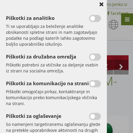
+386 51 600 588 | +386 41 398 002 |
info@agro-jenko.si
|
Trgovina:
Virmaše 41, 4220 Škofja Loka |
facebook
Piškotki za analitiko
Nazaj en nivo
Nazaj en nivo
Nazaj en nivo
Ti se uporabljajo za beleženje analitike
obsikanosti spletne strani in nam zagotavljajo
Vrsta 1
Vrsta 1
Vrsta 1
podatke na podlagi katerih lahko zagotovimo
boljšo uporabniško izkušnjo.
Vrsta 2
Vrsta 2
Vrsta 2
Kategorije izdelkov
Piškotki za družabna omrežja
Vrsta 3
Vrsta 3
Vrsta 3
Piškotki potrebni za vtičnike za deljenje vsebin
iz strani na socialna omrežja.
Ciklon za puhalnik M-
Piškotki za komunikacijo na strani
Rol
Piškotki omogočajo pirkaz, kontaktiranje in
komunikacijo preko komunikacijskega vtičnika
na strani.
Šifra:
20002
Piškotki za oglaševanje
So namenjeni targetiranemu oglaševanju glede
na pretekle uporabnikove aktvinosti na drugih