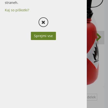
straneh.
Kaj so piškotki?
Sprejmi vse
Vprašaj za izdelek
Cena artikla brez DDV