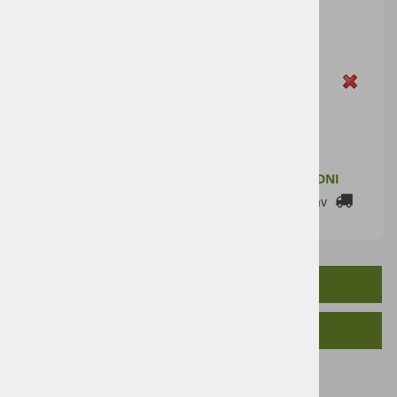
23,77 €
Cena z DDV:
29,00 €
Zaloga
DODAJ V KOŠARICO
ZALOGA PRI DOBAVITELJU: 2-7 DELOVNIH DNI
Cenik dostav
OPIS IZDELKA
SORODNI IZDELKI
• 6 litrov mešanice goriva