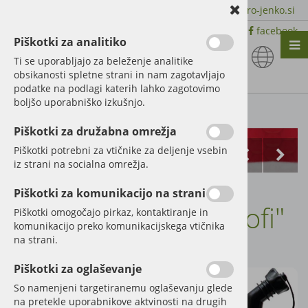
+386 51 600 588 | +386 41 398 002 |
info@agro-jenko.si
|
Trgovina:
Virmaše 41, 4220 Škofja Loka |
facebook
Piškotki za analitiko
Nazaj en nivo
Nazaj en nivo
Nazaj en nivo
Ti se uporabljajo za beleženje analitike
obsikanosti spletne strani in nam zagotavljajo
Vrsta 1
Vrsta 1
Vrsta 1
podatke na podlagi katerih lahko zagotovimo
boljšo uporabniško izkušnjo.
Vrsta 2
Vrsta 2
Vrsta 2
Kategorije izdelkov
Piškotki za družabna omrežja
Vrsta 3
Vrsta 3
Vrsta 3
Piškotki potrebni za vtičnike za deljenje vsebin
iz strani na socialna omrežja.
Posoda za gorivo
Piškotki za komunikacijo na strani
HÜNERSDORFF "Profi"
Piškotki omogočajo pirkaz, kontaktiranje in
komunikacijo preko komunikacijskega vtičnika
na strani.
Šifra:
32270439
Piškotki za oglaševanje
So namenjeni targetiranemu oglaševanju glede
na pretekle uporabnikove aktvinosti na drugih