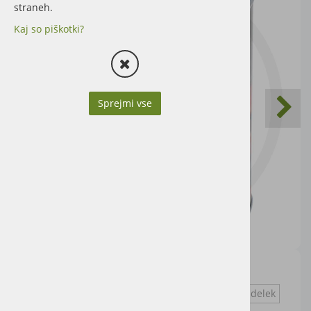
straneh.
Kaj so piškotki?
Sprejmi vse
1l
Vprašaj za izdelek