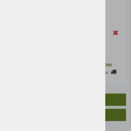
Cena artikla brez DDV
16,39 €
Cena z DDV:
20,00 €
Zaloga
DODAJ V KOŠARICO
ZALOGA PRI DOBAVITELJU: 2-7 DELOVNIH DNI
Cenik dostav
OPIS IZDELKA
SORODNI IZDELKI