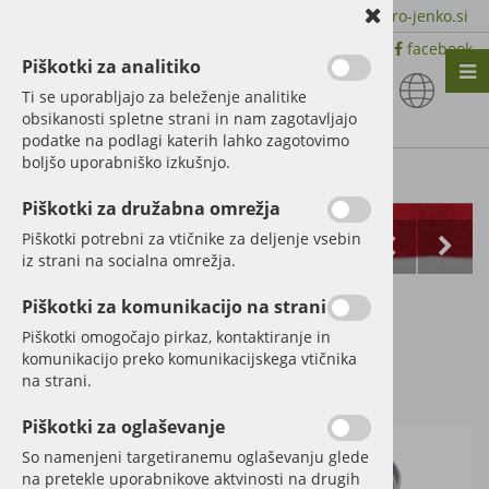
+386 51 600 588 | +386 41 398 002 |
info@agro-jenko.si
|
Trgovina:
Virmaše 41, 4220 Škofja Loka |
facebook
Piškotki za analitiko
Nazaj en nivo
Nazaj en nivo
Nazaj en nivo
Ti se uporabljajo za beleženje analitike
obsikanosti spletne strani in nam zagotavljajo
Vrsta 1
Vrsta 1
Vrsta 1
podatke na podlagi katerih lahko zagotovimo
boljšo uporabniško izkušnjo.
Vrsta 2
Vrsta 2
Vrsta 2
Kategorije izdelkov
Piškotki za družabna omrežja
Vrsta 3
Vrsta 3
Vrsta 3
Piškotki potrebni za vtičnike za deljenje vsebin
iz strani na socialna omrežja.
Barva New Holland
Piškotki za komunikacijo na strani
modra nova
Piškotki omogočajo pirkaz, kontaktiranje in
komunikacijo preko komunikacijskega vtičnika
na strani.
Šifra:
27012260
Piškotki za oglaševanje
So namenjeni targetiranemu oglaševanju glede
na pretekle uporabnikove aktvinosti na drugih