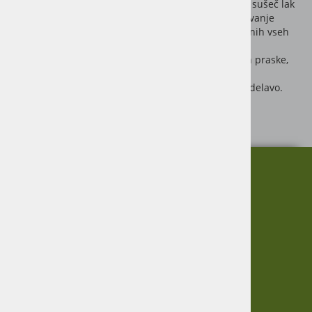
Originalni barvni toni Nopolux – visokosijajen, hitro sušeč lak
iz umetne smole izjemna kakovost in odlično prekrivanje
za vozila, vlačilce in stroje v standardnih barvnih tonih vseh
pomembnejših kmetijsko tehničnih
fabrikatov. Nopolux ni odporen le na udarce, trke in praske,
ampak je tudi izjemno obstojen proti vremenskim
vplivom in olju, čvrst in elastičen ter preprost za obdelavo.
Pločevinka: 1000 ml
O nas
Informacije
Garancija
Vračanje blaga
Virmaše 34, 4220 Škofja Loka,
Zasebnost
SLO
Informacije
+386 51 600 588
+386 41 398 002
O podjetju