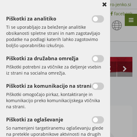
+386 51 600 588 | +386 41 398 002 |
info@agro-jenko.si
|
Trgovina:
Virmaše 41, 4220 Škofja Loka |
facebook
Piškotki za analitiko
Nazaj en nivo
Nazaj en nivo
Nazaj en nivo
Ti se uporabljajo za beleženje analitike
obsikanosti spletne strani in nam zagotavljajo
Vrsta 1
Vrsta 1
Vrsta 1
podatke na podlagi katerih lahko zagotovimo
boljšo uporabniško izkušnjo.
Vrsta 2
Vrsta 2
Vrsta 2
Kategorije izdelkov
Piškotki za družabna omrežja
Vrsta 3
Vrsta 3
Vrsta 3
Piškotki potrebni za vtičnike za deljenje vsebin
iz strani na socialna omrežja.
Čistilni robčki
Piškotki za komunikacijo na strani
Šifra:
320320095
Piškotki omogočajo pirkaz, kontaktiranje in
komunikacijo preko komunikacijskega vtičnika
na strani.
Piškotki za oglaševanje
So namenjeni targetiranemu oglaševanju glede
na pretekle uporabnikove aktvinosti na drugih