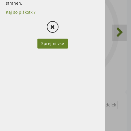
straneh.
Kaj so piškotki?
Sprejmi vse
Vprašaj za izdelek
Cena artikla brez DDV
19,67 €