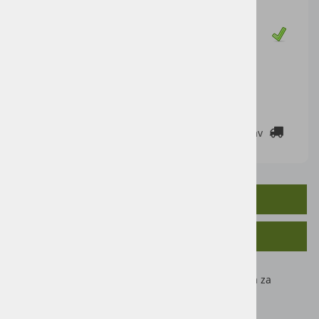
Cena z DDV:
24,00 €
Zaloga
DODAJ V KOŠARICO
2-3 DELOVNE DNI
Cenik dostav
OPIS IZDELKA
SORODNI IZDELKI
Krpa za čiščenje rok, mokri robčki, praktična in hitra za
čiščenje rok, orodja in površin.
80 robčkov