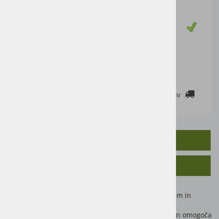
Cena z DDV:
10,50 €
Zaloga
DODAJ V KOŠARICO
2-3 DELOVNE DNI
Cenik dostav
OPIS IZDELKA
SORODNI IZDELKI
Aktivna pena za čiščenje v spreju z odličnim vlažilnim in
čistilnim učinkom.
Aktivna pena prodre tudi na težje dostopna mesta in omogoča