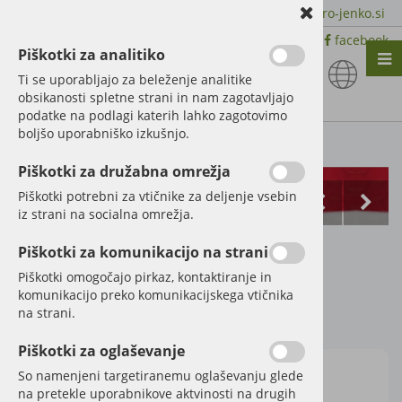
+386 51 600 588 | +386 41 398 002 |
info@agro-jenko.si
|
Trgovina:
Virmaše 41, 4220 Škofja Loka |
facebook
Piškotki za analitiko
Nazaj en nivo
Nazaj en nivo
Nazaj en nivo
Ti se uporabljajo za beleženje analitike
obsikanosti spletne strani in nam zagotavljajo
Vrsta 1
Vrsta 1
Vrsta 1
podatke na podlagi katerih lahko zagotovimo
boljšo uporabniško izkušnjo.
Vrsta 2
Vrsta 2
Vrsta 2
Kategorije izdelkov
Piškotki za družabna omrežja
Vrsta 3
Vrsta 3
Vrsta 3
Piškotki potrebni za vtičnike za deljenje vsebin
iz strani na socialna omrežja.
Čistilna pena za
Piškotki za komunikacijo na strani
armaturo
Piškotki omogočajo pirkaz, kontaktiranje in
komunikacijo preko komunikacijskega vtičnika
na strani.
Šifra:
320320007
Piškotki za oglaševanje
So namenjeni targetiranemu oglaševanju glede
na pretekle uporabnikove aktvinosti na drugih